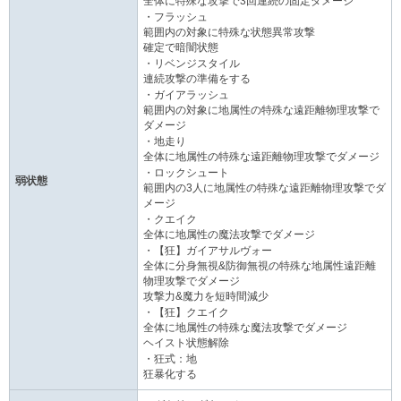
全体に特殊な攻撃で3回連続の固定ダメージ
・フラッシュ
範囲内の対象に特殊な状態異常攻撃
確定で暗闇状態
・リベンジスタイル
連続攻撃の準備をする
・ガイアラッシュ
範囲内の対象に地属性の特殊な遠距離物理攻撃で
ダメージ
・地走り
全体に地属性の特殊な遠距離物理攻撃でダメージ
・ロックシュート
弱状態
範囲内の3人に地属性の特殊な遠距離物理攻撃でダ
メージ
・クエイク
全体に地属性の魔法攻撃でダメージ
・【狂】ガイアサルヴォー
全体に分身無視&防御無視の特殊な地属性遠距離
物理攻撃でダメージ
攻撃力&魔力を短時間減少
・【狂】クエイク
全体に地属性の特殊な魔法攻撃でダメージ
ヘイスト状態解除
・狂式：地
狂暴化する