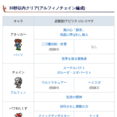
30秒以内クリア(アルフィノチェイン編成)
キャラ
必殺技/アビリティ/レコマテ
風の心「探求」
アタッカー
四晶に呼ばれし旅人
二刀魔法剣・吹雪
なし
(精錬4)
バッツ
世界を巡る冒険者
エーテルパクト
チェイン
ガルーダ・エギバースト
ウルトラキュアー
ヘイスガ
(精錬4)
(精錬2)
アルフィノ
乱世の雷神
封印されし禁断の力
バフ&たくす
クイックディザスター
たくす