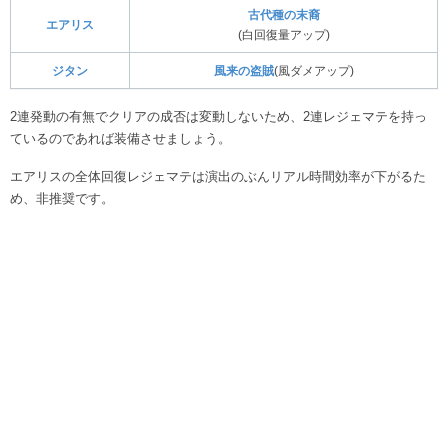
古代種の末裔
エアリス
(白回復量アップ)
ジタン
風来の盗賊
(風ダメアップ)
2連発動の有無でクリアの成否は変動しないため、2連レジェマテを持っ
ているのであれば装備させましょう。
エアリスの全体回復レジェマテは演出のぶんリアル時間効率が下がるた
め、非推奨です。