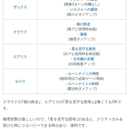
(開幕3ターン待機なし)
ザックス
・
ソルジャーの威信
(物スピダメアップ)
・
狼の疾走
(風アビ使用時短縮)
クラウド
・
孤狼
(物理ダメアップ)
・
星を見守る慈母
(白アビ使用時全体回復)
エアリス
・
古代種の末裔
(白回復量アップ)
・
ルーンナイトの神技
(微弱/弱点で必殺ゲージ増加)
セリス
・
ルーンナイトの剣技
(魔法剣ダメアップ)
クラウドの｢狼の疾走｣、エアリスの｢星を見守る慈母｣は無くてもOKで
す。
物理攻撃が激ししいので、｢星を見守る慈母｣があると、クリティカルを
受けた時にリカバリーできる時があり、便利です。