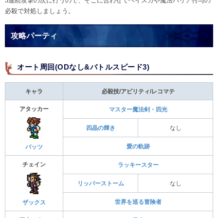
3連続攻撃の次に行うので、そこに合わせてヘイスガや魔法バリア付与の
必殺で対処しましょう。
攻略パーティ
オート周回(ODなし&バトルスピード3)
キャラ
必殺技/アビリティ/レコマテ
アタッカー
マスター魔法剣・四光
四晶の輝き
なし
愛の軌跡
バッツ
チェイン
ラッキースター
リッパーストーム
なし
世界を巡る冒険者
ザックス