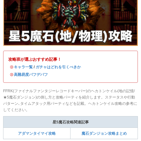
攻略班が選ぶおすすめ記事！
・
キャラ一覧
/
ガチャはどれを引くべきか
・
高難易度バフデバフ
FFRK(ファイナルファンタジーレコードキーパー)のヘカトンケイル(地の記憶/
★5魔石ダンジョン)の倒し方と攻略パーティを紹介します。ステータスや行動
パターン､タイムアタック用パーティなどを記載。ヘカトンケイル攻略の参考に
してください。
星5魔石攻略関連記事
アダマンタイマイ攻略
魔石ダンジョン攻略まとめ