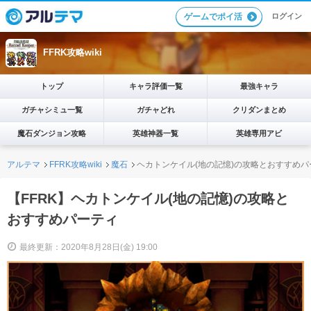
ログイン
ゲームでポイ活
FFRK攻略wiki
トップ
キャラ評価一覧
最強キャラ
ガチャシミュ一覧
ガチャどれ
クリダンまとめ
魔石ダンジョン攻略
英雄神器一覧
英雄専用アビ
アルテマ
FFRK攻略wiki
魔石
ヘカトンケイル(地の記憶)の攻略とおすすめパ
【FFRK】ヘカトンケイル(地の記憶)の攻略と
おすすめパーティ
最終更新：2020年8月28日(金) 19:00