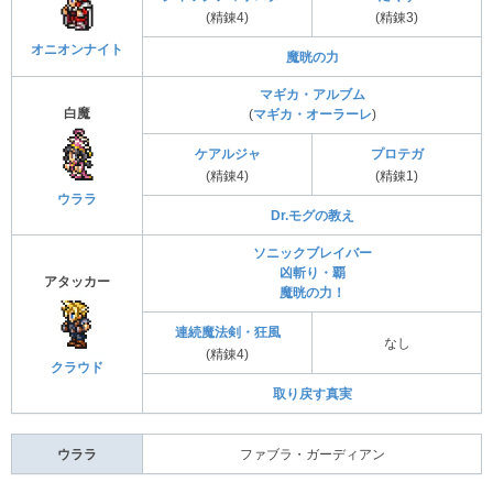
(精錬4)
(精錬3)
オニオンナイト
魔晄の力
マギカ・アルブム
白魔
(
マギカ・オーラーレ
)
ケアルジャ
プロテガ
(精錬4)
(精錬1)
ウララ
Dr.モグの教え
ソニックブレイバー
凶斬り・覇
アタッカー
魔晄の力！
連続魔法剣・狂風
なし
(精錬4)
クラウド
取り戻す真実
ウララ
ファブラ・ガーディアン