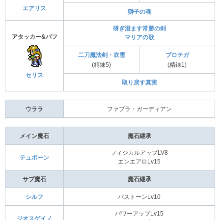
エアリス
獅子の魂
研ぎ澄ます常勝の剣
アタッカー&バフ
マリアの歌
二刀魔法剣・吹雪
プロテガ
(精錬5)
(精錬1)
セリス
取り戻す真実
ウララ
ファブラ・ガーディアン
メイン魔石
魔石継承
フィジカルアップLV8
テュポーン
エンエアロLv15
サブ魔石
魔石継承
シルフ
バストーンLv10
パワーアップLv15
ジオスゲイノ