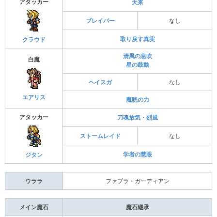
アタッカー
天来
ブレイバー
なし
取り戻す真実
クラウド
清風の息吹
白魔
星の鼓動
ヘイスガ
なし
エアリス
魔晄の力
アタッカー
刀魂放気・烈風
ストームレイド
なし
学者の慧眼
ジタン
ウララ
ファブラ・ガーディアン
メイン魔石
魔石継承