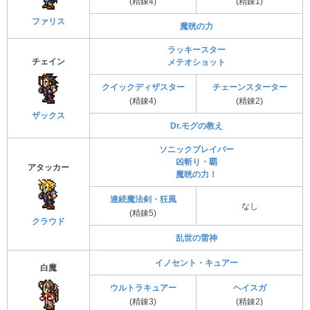
(精錬4)
(精錬1)
ファリス
魔晄の力
ラッキースター
チェイン
メテオショット
クイックディザスター
チェーンスターター
(精錬4)
(精錬2)
ザックス
Dr.モグの教え
ソニックブレイバー
凶斬り・覇
アタッカー
魔晄の力！
連続魔法剣・狂風
なし
(精錬5)
クラウド
乱世の雷神
イノセント・キュアー
白魔
ウルトラキュアー
ヘイスガ
(精錬3)
(精錬2)