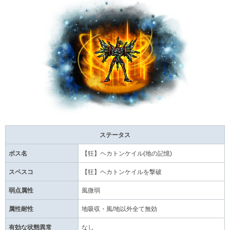
ステータス
ボス名
【狂】ヘカトンケイル(地の記憶)
スペスコ
【狂】ヘカトンケイルを撃破
弱点属性
風微弱
属性耐性
地吸収・風/地以外全て無効
有効な状態異常
なし