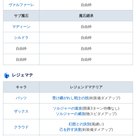
ヴァルファーレ
自由枠
サブ魔石
魔石継承
マディーン
自由枠
シルドラ
自由枠
自由枠
自由枠
自由枠
自由枠
レジェマテ
キャラ
レジェンドマテリア
バッツ
受け継がれし戦士の技
(剣装備ダメアップ)
ソルジャーの速攻
(開幕3ターン待機なし)
ザックス
ソルジャーの威信
(物スピダメアップ)
幻想との決別
(風纏い)
クラウド
己を許す決意
(剣装備ダメアップ)