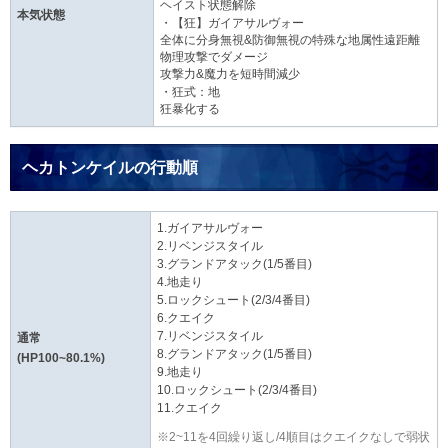
ヘイスト状態解除
本気状態
・【狂】ガイアサルヴォー
全体に分身無視&防御無視の特殊な地属性遠距離
物理攻撃でダメージ
攻撃力&魔力を短時間減少
・狂式：地
狂暴化する
ヘカトンケイルの行動順
1.ガイアサルヴォー
2.リベンジスタイル
3.グランドアタック(1/5番目)
4.地走り
5.ロックシュート(2/3/4番目)
6.クエイク
7.リベンジスタイル
通常
8.グランドアタック(1/5番目)
(HP100~80.1%)
9.地走り
10.ロックシュート(2/3/4番目)
11.クエイク
※2~11を4回繰り返し/4順目はクエイクなしで弱状