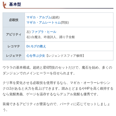
基本型
マギカ・アルブム
(超絶)
必殺技
マギカ・アムレートゥム
(閃技)
左)
ファブラ・ヒール
アビリティ
右) 白魔法、吟遊詩人、踊り子全般
レコマテ
Dr.モグの教え
レジェマテ
心を学ぶ少女
【レジェンドスフィア修得】
ウララの基本構成。超絶と星6閃技のセットだけで、魔石を始め、多くの
ダンジョンでのメインヒーラーを任せられます。
クリ率を変化させる必殺技を使用するなら、マギカ・オーラーレやシン
クロ2があると火力を底上げできます。踏みとどまるやHPを高く維持する
なら覚醒奥義、ゲージを温存するならデュアル覚醒も優秀です。
装備できるアビリティが豊富なので、パーティに応じてセットしましょ
う。