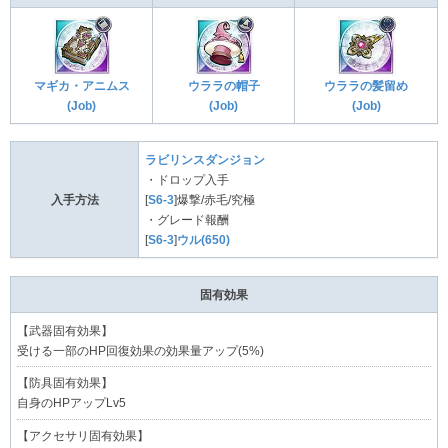
マギカ・アニムス
ウララの帽子
ウララの髪留め
(Job)
(Job)
(Job)
ラビリンスダンジョン
・ドロップ入手
入手方法
[
S6-3
]爆撃/赤毛/究極
・グレード報酬
[
S6-3
]
ウル(650)
固有効果
【武器固有効果】
受ける一部のHP回復効果の効果量アップ(5%)
【防具固有効果】
自身のHPアップLv5
【アクセサリ固有効果】