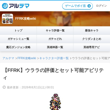
ログイン
ゲームでポイ活
FFRK攻略wiki
トップ
キャラ評価一覧
最強キャラ
ガチャシミュ一覧
ガチャどれ
クリダンまとめ
魔石ダンジョン攻略
英雄神器一覧
英雄専用アビ
アルテマ
FFRK攻略wiki
キャラクター評価一覧
ウララの評価とセット可能
【FFRK】ウララの評価とセット可能アビリテ
ィ
最終更新：2026年8月1日(土) 08:01