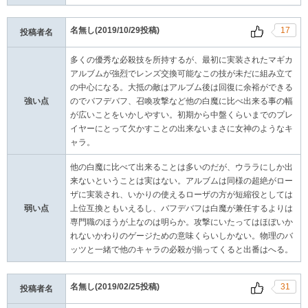
名無し(2019/10/29投稿)
17
投稿者名
多くの優秀な必殺技を所持するが、最初に実装されたマギカ
アルブムが強烈でレンズ交換可能なこの技が未だに組み立て
の中心になる。大抵の敵はアルブム後は回復に余裕ができる
強い点
のでバフデバフ、召喚攻撃など他の白魔に比べ出来る事の幅
が広いことをいかしやすい。初期から中盤くらいまでのプレ
イヤーにとって欠かすことの出来ないまさに女神のようなキ
ャラ。
他の白魔に比べて出来ることは多いのだが、ウララにしか出
来ないということは実はない。アルブムは同様の超絶がロー
ザに実装され、いかりの使えるローザの方が短縮役としては
弱い点
上位互換ともいえるし、バフデバフは白魔が兼任するよりは
専門職のほうが上なのは明らか。攻撃にいたってはほぼいか
れないかわりのゲージための意味くらいしかない。物理のバ
ッツと一緒で他のキャラの必殺が揃ってくると出番はへる。
名無し(2019/02/25投稿)
31
投稿者名