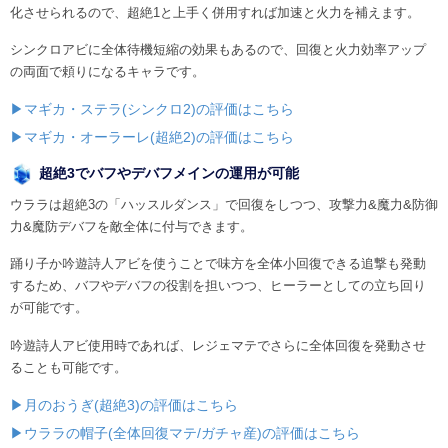
化させられるので、超絶1と上手く併用すれば加速と火力を補えます。
シンクロアビに全体待機短縮の効果もあるので、回復と火力効率アップ
の両面で頼りになるキャラです。
▶マギカ・ステラ(シンクロ2)の評価はこちら
▶マギカ・オーラーレ(超絶2)の評価はこちら
超絶3でバフやデバフメインの運用が可能
ウララは超絶3の「ハッスルダンス」で回復をしつつ、攻撃力&魔力&防御
力&魔防デバフを敵全体に付与できます。
踊り子か吟遊詩人アビを使うことで味方を全体小回復できる追撃も発動
するため、バフやデバフの役割を担いつつ、ヒーラーとしての立ち回り
が可能です。
吟遊詩人アビ使用時であれば、レジェマテでさらに全体回復を発動させ
ることも可能です。
▶月のおうぎ(超絶3)の評価はこちら
▶ウララの帽子(全体回復マテ/ガチャ産)の評価はこちら