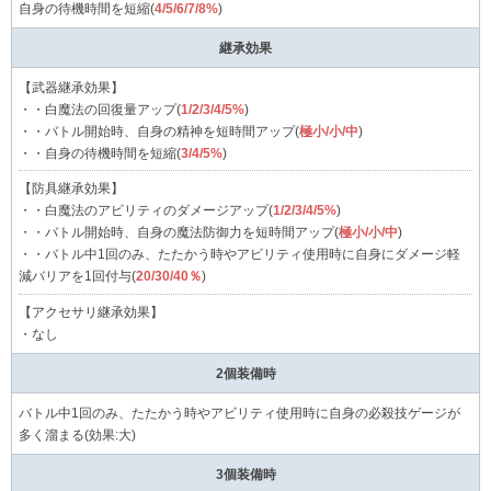
自身の待機時間を短縮(
4/5/6/7/8%
)
継承効果
【武器継承効果】
・・白魔法の回復量アップ(
1/2/3/4/5%
)
・・バトル開始時、自身の精神を短時間アップ(
極小/小/中
)
・・自身の待機時間を短縮(
3/4/5%
)
【防具継承効果】
・・白魔法のアビリティのダメージアップ(
1/2/3/4/5%
)
・・バトル開始時、自身の魔法防御力を短時間アップ(
極小/小/中
)
・・バトル中1回のみ、たたかう時やアビリティ使用時に自身にダメージ軽
減バリアを1回付与(
20/30/40％
)
【アクセサリ継承効果】
・なし
2個装備時
バトル中1回のみ、たたかう時やアビリティ使用時に自身の必殺技ゲージが
多く溜まる(効果:大)
3個装備時