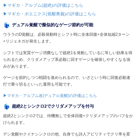
▶マギカ・アルブム(超絶)の評価はこちら
▶マギカ・ポエニクス(覚醒奥義)の評価はこちら
デュアル覚醒で擬似的なゲージ節約が可能
ウララのD覚醒は、必殺発動時とシフト時に全体回復+全体短縮2ターン
+リジェネガが発生します。
シフトでは実質ゲージ消費なしで超絶1を発動しているに等しい効果を得
られるため、クリダメアップ系必殺に回すゲージを確保しやすくなる強
みがあります。
ゲージを節約しつつ戦闘を進められるので、いざという時に回復必殺連
打で乗り切るといった運用も可能です。
▶マギカ・アルブム改(デュアル覚醒)の評価はこちら
超絶2とシンクロ2でクリダメアップを付与
超絶2とシンクロ2では、待機無しで全体回復+クリダメアップのバフをか
けられます。
デシ覚醒やクイナシンクロの他、自身でも詩人アビリティでクリ率を変