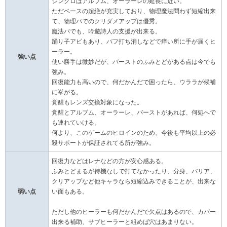
シンクロはアルブム、オーラーレの延長に近い。
ただベースの超絶が充実しており、物理魔法問わず短縮出来
て、物理パでのクリダメアップは優秀。
魔法パでも、吟遊詩人の支援が出来る。
踊り子アビもあり、バフ打ち消しなどで痒い所に手が届くヒ
ーラー。
強い点
使い勝手は微妙だが、バーストのふみとどがある点は今でも
強み。
回復能力も高いので、何だかんだで困ったら、ウララが候補
に挙がる。
覚醒もレンズ交換対象になった。
覚醒とアルブム、オーラーレ、バーストがあれば、何処へで
も連れていける。
何より、このゲームのヒロインのため、今後も平均以上の必
殺サポートが保証されてる所が強み。
回復力などはレナなどの方が安心感ある。
ふみとどまるが待機なしで打てなかったり、分身、バリア、
クリアップなど他キャラなら短縮込みできることが、出来な
弱い点
い面もある。
ただし他のヒーラーも何だかんだで欠点はあるので、カバー
出来る補助、サブヒーラーと組めば穴はあまりない。