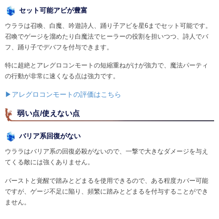
セット可能アビが豊富
ウララは召喚、白魔、吟遊詩人、踊り子アビを星6までセット可能です。
召喚でゲージを溜めたり白魔法でヒーラーの役割を担いつつ、詩人でバ
フ、踊り子でデバフを付与できます。
特に超絶とアレグロコンモートの短縮重ねがけが強力で、魔法パーティ
の行動が非常に速くなる点は強力です。
▶アレグロコンモートの評価はこちら
弱い点/使えない点
バリア系回復がない
ウララはバリア系の回復必殺がないので、一撃で大きなダメージを与え
てくる敵には強くありません。
バーストと覚醒で踏みとどまるを使用できるので、ある程度カバー可能
ですが、ゲージ不足に陥り、頻繁に踏みとどまるを付与することができ
ません。