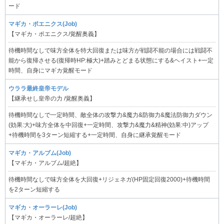
ード
マギカ・ポエニクス(Job)
【マギカ・ポエニクス/覚醒奥義】
待機時間なしで味方全体を特大回復または味方が戦闘不能の場合には戦闘不
能から復帰させる(復帰時HP:極大)+踏みとどまる状態にする&ヘイスト+一定
時間、自身にマギカ覚醒モード
ウララ最終皇帝モデル
【継承せし皇帝の力 /覚醒奥義】
待機時間なしで一定時間、敵全体の攻撃力&魔力&防御力&魔法防御力ダウン
(効果:大)+味方全体を中回復+一定時間、攻撃力&魔力&精神(効果:中)アップ
+待機時間を3ターン短縮する+一定時間、自身に継承覚醒モード
マギカ・アルブム(Job)
【マギカ・アルブム/超絶】
待機時間なしで味方全体を大回復+リジェネガ(HP固定回復2000)+待機時間
を2ターン短縮する
マギカ・オーラーレ(Job)
【マギカ・オーラーレ/超絶】