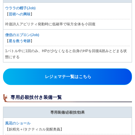
ウララの帽子(Job)
【
芸術への興味
】
吟遊詩人アビリティ発動時に低確率で味方全体を小回復
僧侶のエプロン(Job)
【
星を救う奇跡
】
1バトル中に1回のみ、HPが少なくなると自身のHPを回復&踏みとどまる状
態にする
レジェマテ一覧はこちら
専用必殺技付き装備一覧
専用装備/必殺技/効果
風花のショール
【妖精光＋/タクティカル覚醒奥義】