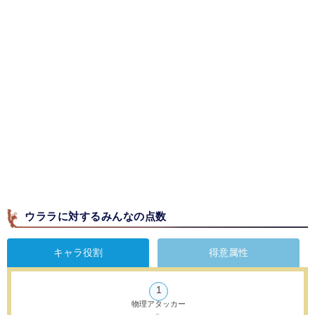
ウララに対するみんなの点数
キャラ役割
得意属性
1
物理アタッカー