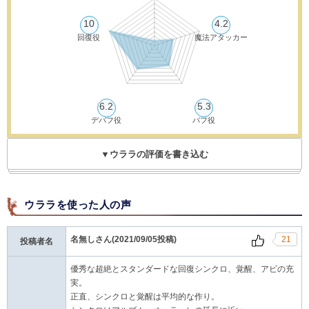
10
4.2
回復役
魔法アタッカー
6.2
5.3
デバフ役
バフ役
▼ウララの評価を書き込む
ウララを使った人の声
名無しさん(2021/09/05投稿)
21
投稿者名
優秀な超絶とスタンダードな回復シンクロ、覚醒、アビの充
実。
正直、シンクロと覚醒は平均的な作り。