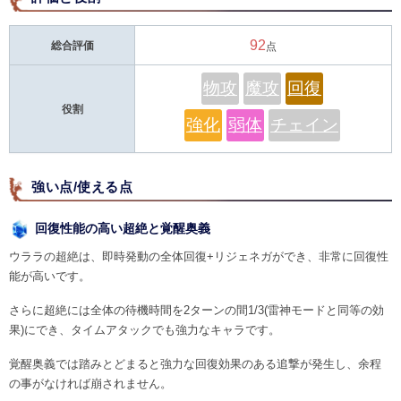
92
総合評価
点
物攻
魔攻
回復
役割
強化
弱体
チェイン
強い点/使える点
回復性能の高い超絶と覚醒奥義
ウララの超絶は、即時発動の全体回復+リジェネガができ、非常に回復性
能が高いです。
さらに超絶には全体の待機時間を2ターンの間1/3(雷神モードと同等の効
果)にでき、タイムアタックでも強力なキャラです。
覚醒奥義では踏みとどまると強力な回復効果のある追撃が発生し、余程
の事がなければ崩されません。