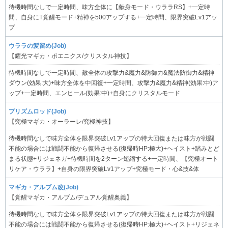
待機時間なしで一定時間、味方全体に【献身モード・ウララRS】+一定時
間、自身にT覚醒モード+精神を500アップする+一定時間、限界突破Lv1アッ
プ
ウララの髪留め(Job)
【耀光マギカ・ポエニクス/クリスタル神技】
待機時間なしで一定時間、敵全体の攻撃力&魔力&防御力&魔法防御力&精神
ダウン(効果:大)+味方全体を中回復+一定時間、攻撃力&魔力&精神(効果:中)ア
ップ+一定時間、エンヒール(効果:中)+自身にクリスタルモード
プリズムロッド(Job)
【究極マギカ・オーラーレ/究極神技】
待機時間なしで味方全体を限界突破Lv1アップの特大回復または味方が戦闘
不能の場合には戦闘不能から復帰させる(復帰時HP:極大)+ヘイスト+踏みとど
まる状態+リジェネガ+待機時間を2ターン短縮する+一定時間、【究極オート
リケア・ウララ】+自身の限界突破Lv1アップ+究極モード・心&技&体
マギカ・アルブム改(Job)
【覚醒マギカ・アルブム/デュアル覚醒奥義】
待機時間なしで味方全体を限界突破Lv1アップの特大回復または味方が戦闘
不能の場合には戦闘不能から復帰させる(復帰時HP:極大)+ヘイスト+リジェネ