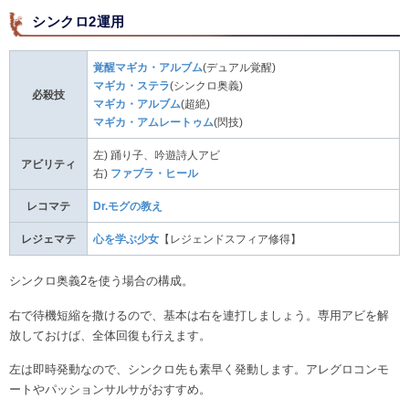
シンクロ2運用
覚醒マギカ・アルブム
(デュアル覚醒)
マギカ・ステラ
(シンクロ奥義)
必殺技
マギカ・アルブム
(超絶)
マギカ・アムレートゥム
(閃技)
左) 踊り子、吟遊詩人アビ
アビリティ
右)
ファブラ・ヒール
レコマテ
Dr.モグの教え
レジェマテ
心を学ぶ少女
【レジェンドスフィア修得】
シンクロ奥義2を使う場合の構成。
右で待機短縮を撒けるので、基本は右を連打しましょう。専用アビを解
放しておけば、全体回復も行えます。
左は即時発動なので、シンクロ先も素早く発動します。アレグロコンモ
ートやパッションサルサがおすすめ。