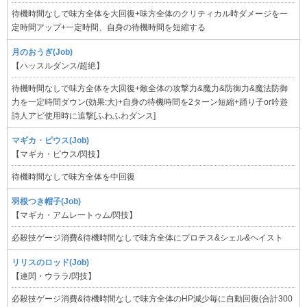
待機時間なしで味方全体を大回復+味方全体のクリティカル時ダメージを一
定時間アップ+一定時間、自身の待機時間を短縮する
月のおうぎ(Job)
【ハッスルダンス/超絶】
待機時間なしで味方全体を大回復+敵全体の攻撃力&魔力&防御力&魔法防御
力を一定時間ダウン(効果:大)+自身の待機時間を2ターン短縮+踊り子or吟遊
詩人アビ使用時に追撃[ふわふわダンス]
マギカ・ピウス(Job)
【マギカ・ピウス/閃技】
待機時間なしで味方全体を中回復
羽根つき帽子(Job)
【マギカ・アムレートゥム/閃技】
必殺技ゲージ消費&待機時間なしで味方全体にプロテス&シェル&ヘイスト
リリスのロッド(Job)
【連閃・ウララ/閃技】
必殺技ゲージ消費&待機時間なしで味方全体のHP減少毎に自動回復(合計300