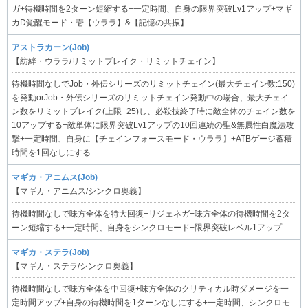
ガ+待機時間を2ターン短縮する+一定時間、自身の限界突破Lv1アップ+マギ
カD覚醒モード・壱【ウララ】&【記憶の共振】
アストラカーン(Job)
【紡絆・ウララ/リミットブレイク・リミットチェイン】
待機時間なしでJob・外伝シリーズのリミットチェイン(最大チェイン数:150)
を発動orJob・外伝シリーズのリミットチェイン発動中の場合、最大チェイ
ン数をリミットブレイク(上限+25)し、必殺技終了時に敵全体のチェイン数を
10アップする+敵単体に限界突破Lv1アップの10回連続の聖&無属性白魔法攻
撃+一定時間、自身に【チェインフォースモード・ウララ】+ATBゲージ蓄積
時間を1回なしにする
マギカ・アニムス(Job)
【マギカ・アニムス/シンクロ奥義】
待機時間なしで味方全体を特大回復+リジェネガ+味方全体の待機時間を2タ
ーン短縮する+一定時間、自身をシンクロモード+限界突破レベル1アップ
マギカ・ステラ(Job)
【マギカ・ステラ/シンクロ奥義】
待機時間なしで味方全体を中回復+味方全体のクリティカル時ダメージを一
定時間アップ+自身の待機時間を1ターンなしにする+一定時間、シンクロモ