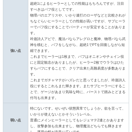
超絶1によるヒーラーとしての性能はもちろんですが、注目
すべきはバフ役としてです。
物理パのエアリスや、いかり連打のローザなどと比較されが
ちなぐらいヒーラーとしての性能が高いですが、サブヒーラ
ーでバフ役にすることでパーティーが安定することがありま
す。
吟遊詩人アビで、魔法パならアレグロと魔神、物理パなら武
神を積むと、バフをしながら、超絶1でPTを回復しながら短
強い点
縮できます。
これまでヒーラーは1枚まで、バフはオニオンやチェイン役
にと固定観念がありましたが、ヒーラー2枚でウララはひた
すらバフにすることで、クリア出来た高難易度が多数ありま
す。
これまでガチャマテがハズレだと思ってましたが、吟遊詩人
役にするとこれもまた輝きます。またサブヒーラーにするこ
とで、ゲージがあまり気味な時に、バーストで踏みとどまる
付与も出来ます。
特にないです。せいぜい状態異常でしょうか。欲を言って、
いかりが使えないとかそういうレベル。
弱い点
普通にメインヒーラーとしてもレジェマテ2連とかあります
し、攻撃参加も出来ますし、物理魔法どちらでも輝きます