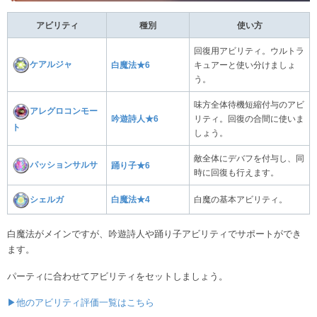
アビリティ
種別
使い方
回復用アビリティ。ウルトラ
ケアルジャ
白魔法★6
キュアーと使い分けましょ
う。
味方全体待機短縮付与のアビ
アレグロコンモー
吟遊詩人★6
リティ。回復の合間に使いま
ト
しょう。
敵全体にデバフを付与し、同
パッションサルサ
踊り子★6
時に回復も行えます。
シェルガ
白魔法★4
白魔の基本アビリティ。
白魔法がメインですが、吟遊詩人や踊り子アビリティでサポートができ
ます。
パーティに合わせてアビリティをセットしましょう。
▶他のアビリティ評価一覧はこちら