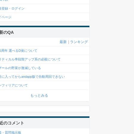
規登録・ログイン
イページ
新のQA
最新
|
ランキング
0.5周年 選べるD覚について
リティカル率段階アップ系の必殺について
ザールの野菜が激減している
月に入ってからandapp版で自動周回できない
ンフィリアについて
もっとみる
近のコメント
談・質問掲示板