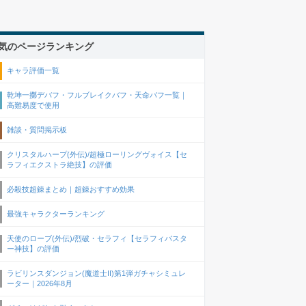
気のページランキング
キャラ評価一覧
乾坤一擲デバフ・フルブレイクバフ・天命バフ一覧｜
高難易度で使用
雑談・質問掲示板
クリスタルハープ(外伝)/超極ローリングヴォイス【セ
ラフィエクストラ絶技】の評価
必殺技超錬まとめ｜超錬おすすめ効果
最強キャラクターランキング
天使のローブ(外伝)/烈破・セラフィ【セラフィバスタ
ー神技】の評価
ラビリンスダンジョン(魔道士II)第1弾ガチャシミュレ
ーター｜2026年8月