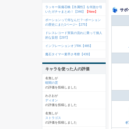
ラッキー装備召喚【氷属性】を何故か引
サポ
いたガチャまとめ！【346】
【New】
ポーションって何なんだ？~ポーション
の歴史にまた1ページ~【275】
ドレスレコード実装の流れに乗って個人
的な妄想【297】
インフレーションオブRK【485】
魔石タイマー素早さ考察【439】
キャラを使った人の評価
名無しが
暗闇の雲
の評価を投稿しました
わさおが
ディオン
の評価を投稿しました
名無しが
ストラゴス
の評価を投稿しました
ギ