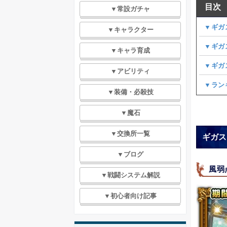
目次
▼常設ガチャ
▼ギガ
▼キャラクター
▼ギガ
▼キャラ育成
▼ギガ
▼アビリティ
▼ラン
▼装備・必殺技
▼魔石
▼交換所一覧
ギガス
▼ブログ
風弱
▼戦闘システム解説
▼初心者向け記事