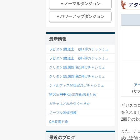
▼ノーマルダンジョン
アタ
▼パワーアップダンジョン
最新情報
ラビダン(魔道士Ⅰ)第1弾ガチャシミュ
ラビダン(魔道士Ⅰ)第2弾ガチャシミュ
クリダン(風属性)第1弾ガチャシミュ
クリダン(風属性)第2弾ガチャシミュ
ア
シドルファス登場記念ガチャシミュ
(サ
第30回FFRK公式生配信まとめ
ガチャはどれを引くべきか
ギガスコ
を入れま
ノーマル装備召喚
2回分の
CM装備召喚
また、チ
最近のブログ
成に近付