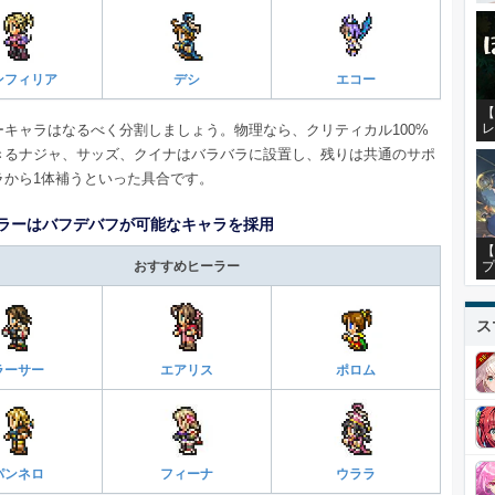
ンフィリア
デシ
エコー
【
レ
ーキャラはなるべく分割しましょう。物理なら、クリティカル100%
きるナジャ、サッズ、クイナはバラバラに設置し、残りは共通のサポ
ラから1体補うといった具合です。
ラーはバフデバフが可能なキャラを採用
【
プ
おすすめヒーラー
ス
ラーサー
エアリス
ポロム
パンネロ
フィーナ
ウララ