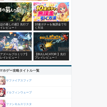
ほの暮しの庭】先行プ
10連ガチャを無課金で引
イレビュー！
く方法
アズールプロミリア】
【BULLACATOR 】先行
レイレビュー！
プレイレビュー！
マホゲー攻略タイトル一覧
サファイアスフィア
ドルフィンウェーブ
ファンキルスリスタ