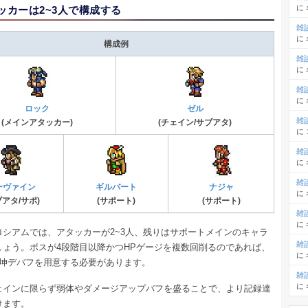
に
ッカーは2~3人で構成する
雑
に
構成例
雑
に
雑
に
ロック
ゼル
雑
(メインアタッカー)
(チェイン/サブアタ)
に
雑
に
雑
ーヴァイン
ギルバート
ナジャ
に
ブアタ/サポ)
(サポート)
(サポート)
雑
に
ロシアムでは、アタッカーが2~3人、残りはサポートメインのキャラ
雑
しょう。ボスが4段階目以降かつHPゲージを複数回削るのであれば、
に
乾坤デバフを用意する必要があります。
雑
に
ェインに限らず弱体やダメージアップバフを盛ることで、より記録達
けます。