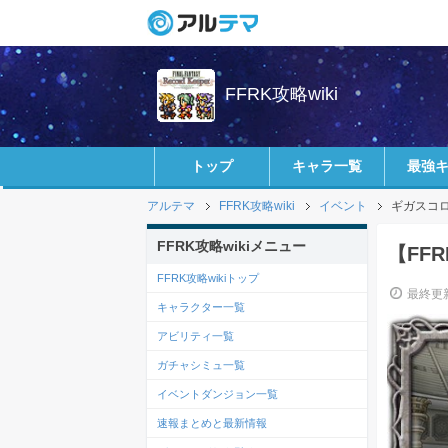
FFRK攻略wiki
トップ
キャラ一覧
最強
アルテマ
FFRK攻略wiki
イベント
ギガスコ
FFRK攻略wikiメニュー
【FF
FFRK攻略wikiトップ
最終更新
キャラクター一覧
アビリティ一覧
ガチャシミュ一覧
イベントダンジョン一覧
速報まとめと最新情報