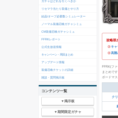
ガチャはどれを引くべきか
リセマラ当たり装備とやり方
結晶/オーブ必要数シミュレーター
ノーマル装備召喚ガチャシミュ
CM装備召喚ガチャシミュ
FFRKレポート
攻略班
・
キャ
公式生放送情報
・
高難
キャンペーン・周回まとめ
アップデート情報
FFRK(
装備召喚チケットの詳細
まとめです
ボードマス
雑談・質問掲示板
コンテンツ一覧
クリ
▼掲示板
▼期間限定ガチャ