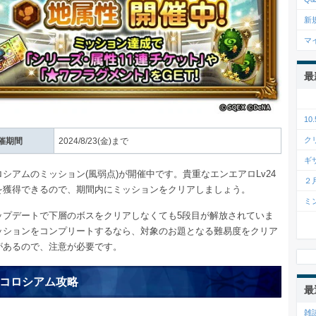
新
マ
最
1
ク
催期間
2024/8/23(金)まで
ギ
シアムのミッション(風弱点)が開催中です。貴重なエンエアロLv24
２
を獲得できるので、期間内にミッションをクリアしましょう。
ミ
ップデートで下層のボスをクリアしなくても5段目が解放されていま
ッションをコンプリートするなら、対象のお題となる難易度をクリア
があるので、注意が必要です。
コロシアム攻略
最
雑