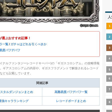
人
が選ぶおすすめ記事！
ラ一覧
/
ガチャはどれを引くべきか
易度バフデバフ
ファイナルファンタジーレコードキーパー)の「ギガスコロシアム」の攻略情報
。ギアスコロシアムの内容や、ギガスフラグメントで解放されるレコード
なども記載しています。
関連記事
スタルダンジョンまとめ
高難易度バフデバフ一覧
最強キャラランキング
レコードボードまとめ