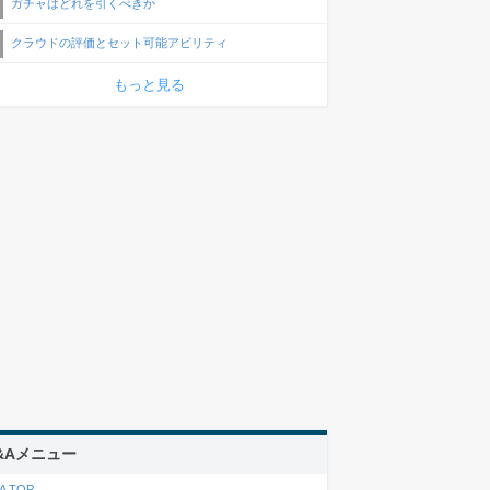
ガチャはどれを引くべきか
クラウドの評価とセット可能アビリティ
もっと見る
&Aメニュー
A TOP