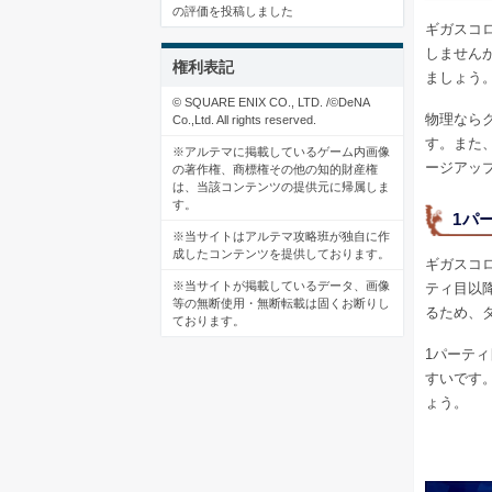
の評価を投稿しました
ギガスコ
しません
権利表記
ましょう
© SQUARE ENIX CO., LTD. /©DeNA
物理なら
Co.,Ltd. All rights reserved.
す。また
※アルテマに掲載しているゲーム内画像
ージアッ
の著作権、商標権その他の知的財産権
は、当該コンテンツの提供元に帰属しま
す。
1パ
※当サイトはアルテマ攻略班が独自に作
成したコンテンツを提供しております。
ギガスコ
※当サイトが掲載しているデータ、画像
ティ目以
等の無断使用・無断転載は固くお断りし
るため、
ております。
1パーテ
すいです
ょう。