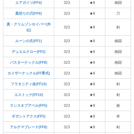
エアガイツ(FF4)
323
★8
格闘
風切りの刃(FF6)
323
★8
刀
真・クリムゾンセイバー(外
323
★8
剣
伝)
ルーンの爪(FF1)
323
★8
格闘
デュエルクロー(FF2)
323
★8
格闘
バスターナックル(FF8)
323
★8
格闘
カイザーナックル(FF零式)
323
★8
格闘
フラタニティ改(FF10)
323
★8
剣
エストック(FF10)
323
★8
剣
ランスオブアベル(FF5)
323
★8
槍
ギガントアクス(FF5)
323
★8
斧
アルテマブレード(FF8)
323
★8
剣