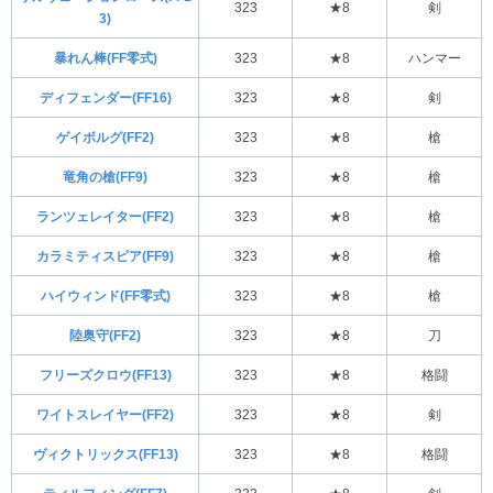
323
★8
剣
3)
暴れん棒(FF零式)
323
★8
ハンマー
ディフェンダー(FF16)
323
★8
剣
ゲイボルグ(FF2)
323
★8
槍
竜角の槍(FF9)
323
★8
槍
ランツェレイター(FF2)
323
★8
槍
カラミティスピア(FF9)
323
★8
槍
ハイウィンド(FF零式)
323
★8
槍
陸奥守(FF2)
323
★8
刀
フリーズクロウ(FF13)
323
★8
格闘
ワイトスレイヤー(FF2)
323
★8
剣
ヴィクトリックス(FF13)
323
★8
格闘