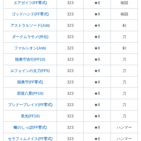
エアガイツ(FF零式)
323
★8
格闘
ゴッドハンド(FF零式)
323
★8
格闘
アストラルソード(Job)
323
★8
剣
ダークムラサメ(外伝)
323
★8
刀
ファルシオン(Job)
323
★8
剣
陸奥守吉行(FF10)
323
★8
刀
ルフェインの太刀(FF5)
323
★8
刀
陸奥守(FF零式)
323
★8
刀
邪迎八景(FF10)
323
★8
刀
ブシドーブレイド(FF零式)
323
★8
刀
長光(FF10)
323
★8
刀
蠍のしっぽ(FF零式)
323
★8
ハンマー
セラフィムメイス(FF零式)
323
★8
ハンマー