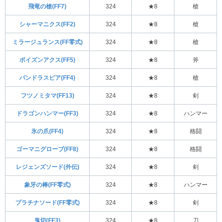
飛竜の槍(FF7)
324
★8
槍
シャーマニクス(FF2)
324
★8
槍
ミラージュランス(FF零式)
324
★8
槍
ポイズンアクス(FF5)
324
★8
斧
パンドラスピア(FF4)
324
★8
槍
フツノミタマ(FF13)
324
★8
剣
ドラゴンハンマー(FF3)
324
★8
ハンマー
氷の爪(FF4)
324
★8
格闘
ゴーマニグローブ(FF8)
324
★8
格闘
レジェンズソード(外伝)
324
★8
剣
象牙の棒(FF零式)
324
★8
ハンマー
プラチナソード(FF零式)
324
★8
剣
鬼切(FF3)
324
★8
刀