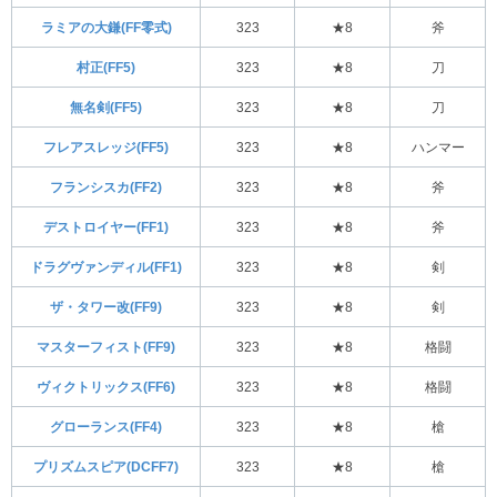
ラミアの大鎌(FF零式)
323
★8
斧
村正(FF5)
323
★8
刀
無名剣(FF5)
323
★8
刀
フレアスレッジ(FF5)
323
★8
ハンマー
フランシスカ(FF2)
323
★8
斧
デストロイヤー(FF1)
323
★8
斧
ドラグヴァンディル(FF1)
323
★8
剣
ザ・タワー改(FF9)
323
★8
剣
マスターフィスト(FF9)
323
★8
格闘
ヴィクトリックス(FF6)
323
★8
格闘
グローランス(FF4)
323
★8
槍
プリズムスピア(DCFF7)
323
★8
槍