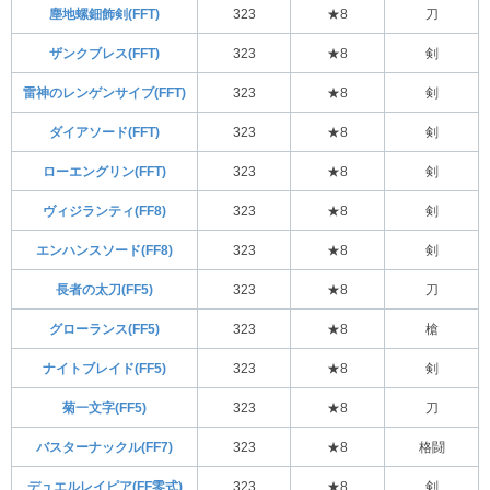
塵地螺鈿飾剣(FFT)
323
★8
刀
ザンクブレス(FFT)
323
★8
剣
雷神のレンゲンサイブ(FFT)
323
★8
剣
ダイアソード(FFT)
323
★8
剣
ローエングリン(FFT)
323
★8
剣
ヴィジランティ(FF8)
323
★8
剣
エンハンスソード(FF8)
323
★8
剣
長者の太刀(FF5)
323
★8
刀
グローランス(FF5)
323
★8
槍
ナイトブレイド(FF5)
323
★8
剣
菊一文字(FF5)
323
★8
刀
バスターナックル(FF7)
323
★8
格闘
デュエルレイピア(FF零式)
323
★8
剣