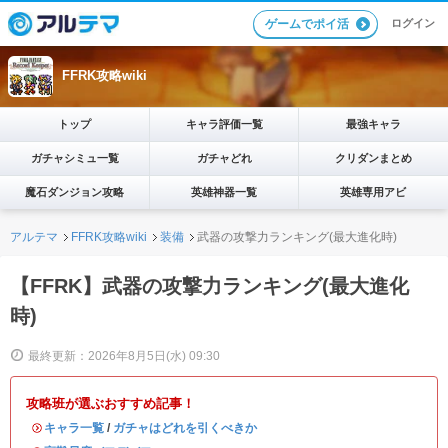
ログイン
ゲームでポイ活
FFRK攻略wiki
トップ
キャラ評価一覧
最強キャラ
ガチャシミュ一覧
ガチャどれ
クリダンまとめ
魔石ダンジョン攻略
英雄神器一覧
英雄専用アビ
アルテマ
FFRK攻略wiki
装備
武器の攻撃力ランキング(最大進化時)
【FFRK】武器の攻撃力ランキング(最大進化
時)
最終更新：2026年8月5日(水) 09:30
攻略班が選ぶおすすめ記事！
・
キャラ一覧
/
ガチャはどれを引くべきか