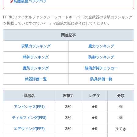
・
高難易度バフデバフ
FFRK(ファイナルファンタジーレコードキーパー)の全武器の攻撃力ランキング
を掲載していますので､パーティ編成の際に参考にしてください｡
関連記事
攻撃力ランキング
魔力ランキング
精神ランキング
防御ランキング
魔防ランキング
装備所持チェッカー
武器評価一覧
防具評価一覧
武器名
攻撃力
レア度
分類
アンビシャス(FF1)
380
★9
剣
ティルフィング(FF8)
380
★9
剣
エアウィング(FF7)
380
★9
投てき