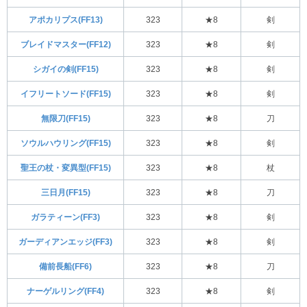
アポカリプス(FF13)
323
★8
剣
ブレイドマスター(FF12)
323
★8
剣
シガイの剣(FF15)
323
★8
剣
イフリートソード(FF15)
323
★8
剣
無限刀(FF15)
323
★8
刀
ソウルハウリング(FF15)
323
★8
剣
聖王の杖・変異型(FF15)
323
★8
杖
三日月(FF15)
323
★8
刀
ガラティーン(FF3)
323
★8
剣
ガーディアンエッジ(FF3)
323
★8
剣
備前長船(FF6)
323
★8
刀
ナーゲルリング(FF4)
323
★8
剣