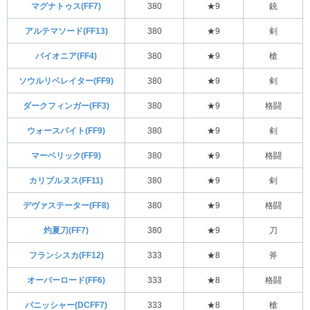
マグナトゥス(FF7)
380
★9
銃
アルテマソード(FF13)
380
★9
剣
パイオニア(FF4)
380
★9
槍
ソウルリベレイター(FF9)
380
★9
剣
ダークフィンガー(FF3)
380
★9
格闘
ウォースパイト(FF9)
380
★9
剣
マーベリック(FF9)
380
★9
格闘
カリブルヌス(FF11)
380
★9
剣
デヴァステーター(FF8)
380
★9
格闘
灼夏刀(FF7)
380
★9
刀
フランシスカ(FF12)
333
★8
斧
オーバーロード(FF6)
333
★8
格闘
パニッシャー(DCFF7)
333
★8
槍