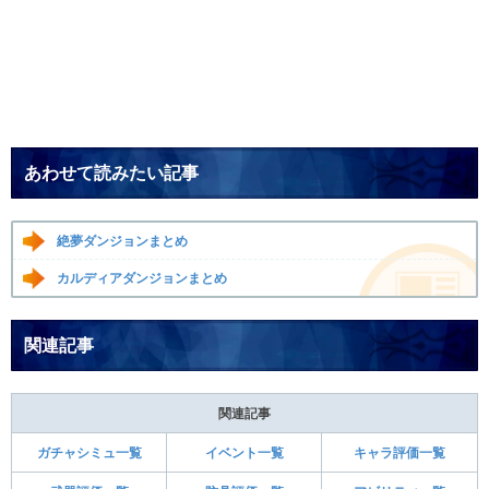
あわせて読みたい記事
絶夢ダンジョンまとめ
カルディアダンジョンまとめ
関連記事
関連記事
ガチャシミュ一覧
イベント一覧
キャラ評価一覧