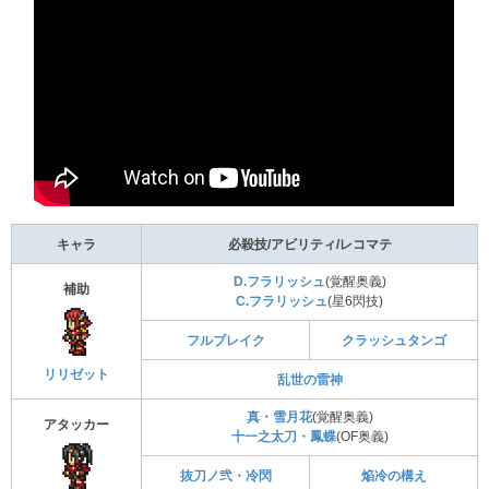
キャラ
必殺技/アビリティ/レコマテ
D.フラリッシュ
(覚醒奥義)
補助
C.フラリッシュ
(星6閃技)
フルブレイク
クラッシュタンゴ
リリゼット
乱世の雷神
真・雪月花
(覚醒奥義)
アタッカー
十一之太刀・鳳蝶
(OF奥義)
抜刀ノ弐・冷閃
焔冷の構え