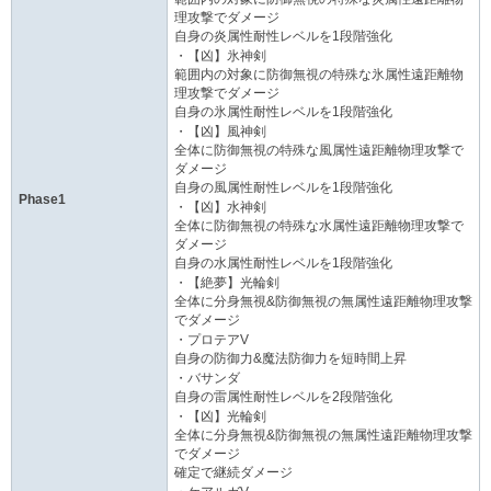
理攻撃でダメージ
自身の炎属性耐性レベルを1段階強化
・【凶】氷神剣
範囲内の対象に防御無視の特殊な氷属性遠距離物
理攻撃でダメージ
自身の氷属性耐性レベルを1段階強化
・【凶】風神剣
全体に防御無視の特殊な風属性遠距離物理攻撃で
ダメージ
自身の風属性耐性レベルを1段階強化
Phase1
・【凶】水神剣
全体に防御無視の特殊な水属性遠距離物理攻撃で
ダメージ
自身の水属性耐性レベルを1段階強化
・【絶夢】光輪剣
全体に分身無視&防御無視の無属性遠距離物理攻撃
でダメージ
・プロテアV
自身の防御力&魔法防御力を短時間上昇
・バサンダ
自身の雷属性耐性レベルを2段階強化
・【凶】光輪剣
全体に分身無視&防御無視の無属性遠距離物理攻撃
でダメージ
確定で継続ダメージ