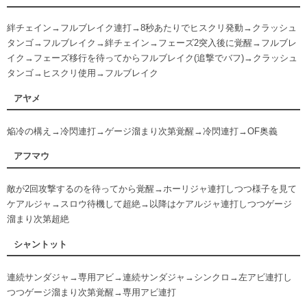
絆チェイン→フルブレイク連打→8秒あたりでヒスクリ発動→クラッシュ
タンゴ→フルブレイク→絆チェイン→フェーズ2突入後に覚醒→フルブレ
イク→フェーズ移行を待ってからフルブレイク(追撃でバフ)→クラッシュ
タンゴ→ヒスクリ使用→フルブレイク
アヤメ
焔冷の構え→冷閃連打→ゲージ溜まり次第覚醒→冷閃連打→OF奥義
アフマウ
敵が2回攻撃するのを待ってから覚醒→ホーリジャ連打しつつ様子を見て
ケアルジャ→スロウ待機して超絶→以降はケアルジャ連打しつつゲージ
溜まり次第超絶
シャントット
連続サンダジャ→専用アビ→連続サンダジャ→シンクロ→左アビ連打し
つつゲージ溜まり次第覚醒→専用アビ連打