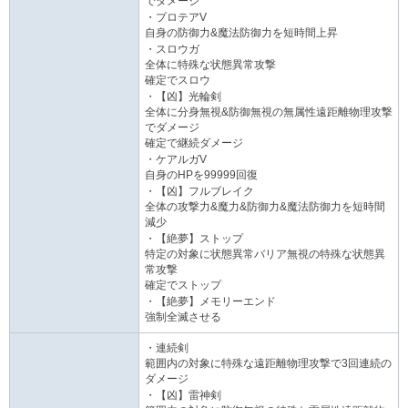
でダメージ
・プロテアV
自身の防御力&魔法防御力を短時間上昇
・スロウガ
全体に特殊な状態異常攻撃
確定でスロウ
・【凶】光輪剣
全体に分身無視&防御無視の無属性遠距離物理攻撃
でダメージ
確定で継続ダメージ
・ケアルガV
自身のHPを99999回復
・【凶】フルブレイク
全体の攻撃力&魔力&防御力&魔法防御力を短時間
減少
・【絶夢】ストップ
特定の対象に状態異常バリア無視の特殊な状態異
常攻撃
確定でストップ
・【絶夢】メモリーエンド
強制全滅させる
・連続剣
範囲内の対象に特殊な遠距離物理攻撃で3回連続の
ダメージ
・【凶】雷神剣