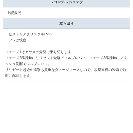
レコマテ/レジェマテ
↑上記参照
立ち回り
・ヒストリアクリスタルLV99
・フレは快癒
フェーズ1はアヤメの覚醒で乗り切ります。
フェーズ2移行時にリリゼット覚醒でフルブレバフ。フェーズ3移行時にプリ
ッシュ覚醒でフルブレバフ。
リリゼット超絶の追撃も貴重なダメージソースなので、攻撃重視の装備で前
衛に配置します。