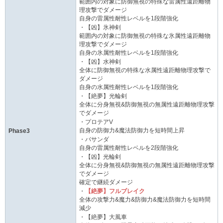
範囲内の対象に防御無視の特殊な雷属性遠距離物
理攻撃でダメージ
自身の雷属性耐性レベルを1段階強化
・【凶】氷神剣
範囲内の対象に防御無視の特殊な氷属性遠距離物
理攻撃でダメージ
自身の氷属性耐性レベルを1段階強化
・【凶】水神剣
全体に防御無視の特殊な水属性遠距離物理攻撃で
ダメージ
自身の水属性耐性レベルを1段階強化
・【絶夢】光輪剣
全体に分身無視&防御無視の無属性遠距離物理攻撃
でダメージ
・プロテアV
自身の防御力&魔法防御力を短時間上昇
Phase3
・バサンダ
自身の雷属性耐性レベルを2段階強化
・【凶】光輪剣
全体に分身無視&防御無視の無属性遠距離物理攻撃
でダメージ
確定で継続ダメージ
・
【絶夢】フルブレイク
全体の攻撃力&魔力&防御力&魔法防御力を短時間
減少
・【絶夢】大風車