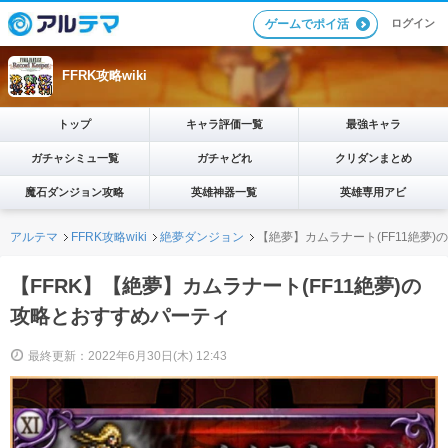
ログイン
ゲームでポイ活
FFRK攻略wiki
トップ
キャラ評価一覧
最強キャラ
ガチャシミュ一覧
ガチャどれ
クリダンまとめ
魔石ダンジョン攻略
英雄神器一覧
英雄専用アビ
アルテマ
FFRK攻略wiki
絶夢ダンジョン
【絶夢】カムラナート(FF11絶夢
【FFRK】【絶夢】カムラナート(FF11絶夢)の
攻略とおすすめパーティ
最終更新：2022年6月30日(木) 12:43