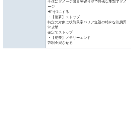
全体にダメージ限界突破可能で特殊な攻撃でダメ
ージ
HPを1にする
・【絶夢】ストップ
特定の対象に状態異常バリア無視の特殊な状態異
常攻撃
確定でストップ
・【絶夢】メモリーエンド
強制全滅させる