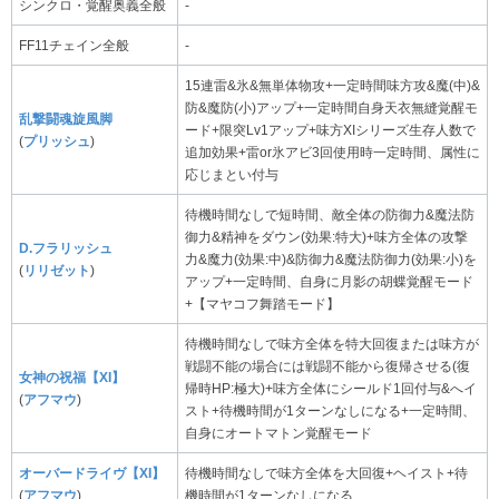
シンクロ・覚醒奥義全般
-
FF11チェイン全般
-
15連雷&氷&無単体物攻+一定時間味方攻&魔(中)&
防&魔防(小)アップ+一定時間自身天衣無縫覚醒モ
乱撃闘魂旋風脚
ード+限突Lv1アップ+味方XIシリーズ生存人数で
(
プリッシュ
)
追加効果+雷or氷アビ3回使用時一定時間、属性に
応じまとい付与
待機時間なしで短時間、敵全体の防御力&魔法防
御力&精神をダウン(効果:特大)+味方全体の攻撃
D.フラリッシュ
力&魔力(効果:中)&防御力&魔法防御力(効果:小)を
(
リリゼット
)
アップ+一定時間、自身に月影の胡蝶覚醒モード
+【マヤコフ舞踏モード】
待機時間なしで味方全体を特大回復または味方が
戦闘不能の場合には戦闘不能から復帰させる(復
女神の祝福【XI】
帰時HP:極大)+味方全体にシールド1回付与&へイ
(
アフマウ
)
スト+待機時間が1ターンなしになる+一定時間、
自身にオートマトン覚醒モード
オーバードライヴ【XI】
待機時間なしで味方全体を大回復+ヘイスト+待
(
アフマウ
)
機時間が1ターンなしになる