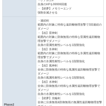
・ケアルガV
自身のHPを99999回復
・【絶夢】メモリーエンド
強制全滅させる
・連続剣
範囲内の対象に特殊な遠距離物理攻撃で3回連続の
ダメージ
・【凶】雷神剣
範囲内の対象に防御無視の特殊な雷属性遠距離物
理攻撃でダメージ
自身の雷属性耐性レベルを1段階強化
・【凶】氷神剣
範囲内の対象に防御無視の特殊な氷属性遠距離物
理攻撃でダメージ
自身の氷属性耐性レベルを1段階強化
・【凶】風神剣
全体に防御無視の特殊な風属性遠距離物理攻撃で
ダメージ
自身の風属性耐性レベルを1段階強化
・【凶】水神剣
全体に防御無視の特殊な水属性遠距離物理攻撃で
ダメージ
自身の水属性耐性レベルを1段階強化
・【絶夢】光輪剣
全体に分身無視&防御無視の無属性遠距離物理攻撃
Phase2