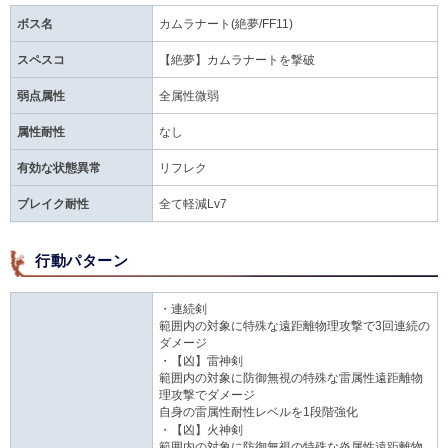
ボス名
カムラナート(絶夢/FF11)
スペスコ
【絶夢】カムラナートを撃破
弱点属性
全属性微弱
属性耐性
なし
有効な状態異常
リフレク
ブレイク耐性
全て軽減Lv7
行動パターン
・連続剣
範囲内の対象に特殊な遠距離物理攻撃で3回連続の
ダメージ
・【凶】雷神剣
範囲内の対象に防御無視の特殊な雷属性遠距離物
理攻撃でダメージ
自身の雷属性耐性レベルを1段階強化
・【凶】火神剣
範囲内の対象に防御無視の特殊な炎属性遠距離物