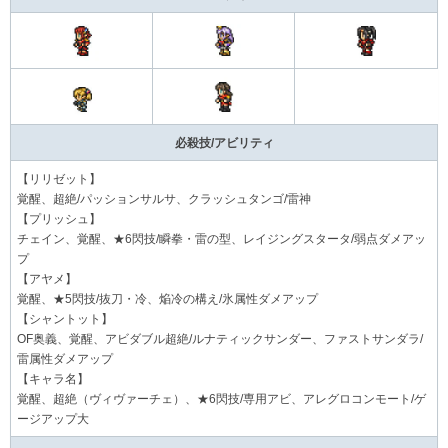
必殺技/アビリティ
【リリゼット】
覚醒、超絶/パッションサルサ、クラッシュタンゴ/雷神
【プリッシュ】
チェイン、覚醒、★6閃技/瞬拳・雷の型、レイジングスタータ/弱点ダメアッ
プ
【アヤメ】
覚醒、★5閃技/抜刀・冷、焔冷の構え/氷属性ダメアップ
【シャントット】
OF奥義、覚醒、アビダブル超絶/ルナティックサンダー、ファストサンダラ/
雷属性ダメアップ
【キャラ名】
覚醒、超絶（ヴィヴァーチェ）、★6閃技/専用アビ、アレグロコンモート/ゲ
ージアップ大