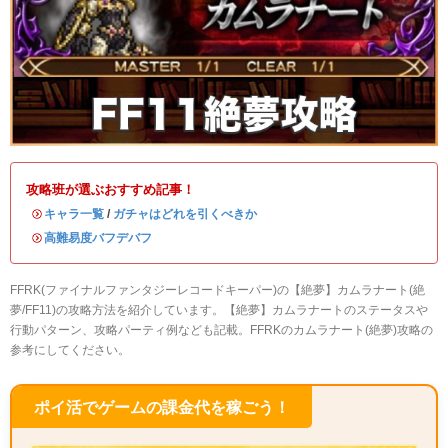
攻略班が選ぶおすすめ記事！
・
キャラ一覧
/
ガチャはどれを引くべきか
・
高難易度バフデバフ
FFRK(ファイナルファンタジーレコードキーパー)の【絶夢】カムラナート(絶
夢/FF11)の攻略方法を紹介しています。【絶夢】カムラナートのステータスや
行動パターン、攻略パーティ例なども記載。FFRKのカムラナート(絶夢)攻略の
参考にしてください。
ポイ活でゲームの課金代を稼ごう！