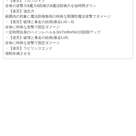
・【迷宮】フルブレイク
全体の攻撃力&魔力&防御力&魔法防御力を短時間ダウン
・【迷宮】強念力
範囲内の対象に魔法防御無視の特殊な闇属性魔法攻撃でダメージ
・【迷宮】破壊と暴走の絵画(暴走Lv0～4)
全体に特殊な攻撃で固定ダメージ
一定時間自身のペインレベルを3or7or8or9or10段階アップ
・【迷宮】破壊と暴走の絵画(暴走Lv5)
全体に特殊な攻撃で固定ダメージ
・【迷宮】ラビリンスエンド
強制全滅させる