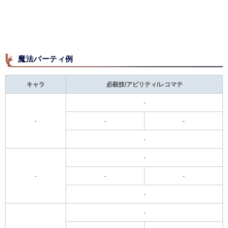
魔法パーティ例
キャラ
必殺技/アビリティ/レコマテ
-
-
-
-
-
-
-
-
-
-
-