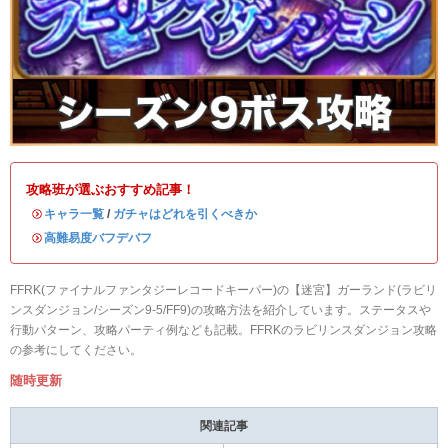
攻略班が選ぶおすすめ記事！
・
キャラ一覧
/
ガチャはどれを引くべきか
・
高難易度バフデバフ
FFRK(ファイナルファンタジーレコードキーパー)の【迷宮】ガーランド(ラビリ
ンスダンジョン/シーズン9-5/FF9)の攻略方法を紹介しています。ステータスや
行動パターン、攻略パーティ例なども記載。FFRKのラビリンスダンジョン攻略
の参考にしてください。
随時更新
関連記事