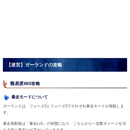
【迷宮】ガーランドの攻略
難易度680攻略
暴走モードについて
ガーランドは、フェーズ2とフェーズ3でそれぞれ暴走モードが発動しま
す。
暴走発動後は「暴走Lv5」の状態になり、こちらから一定数ダメージを与
える毎に暴走Lvが下がっていきます。