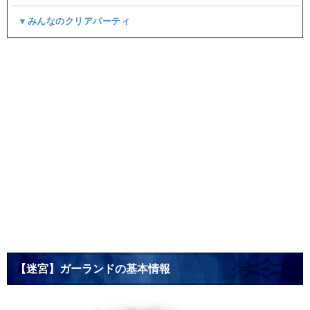
▼みんなのクリアパーティ
【迷宮】ガーランドの基本情報