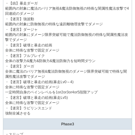
・【凶】暴走ダーガ
範囲内の対象に魔法のバリア無視&魔法防御無視の特殊な闇属性魔法攻撃で4
回連続のダメージ
・【迷宮】強波動
範囲内の対象に防御無視の特殊な遠距離物理攻撃でダメージ
・【迷宮】ダージャ
範囲内の対象にダメージ限界突破可能で魔法防御無視の特殊な闇属性魔法攻
撃でダメージ
・【迷宮】破壊と暴走の絵画
全体に特殊な攻撃で固定ダメージ
・【迷宮】フルブレイク
全体の攻撃力&魔力&防御力&魔法防御力を短時間ダウン
・【迷宮】ダーガ
全体に魔法のバリア無視&魔法防御無視のダメージ限界突破可能で特殊な闇
属性魔法攻撃でダメージ
・【迷宮】破壊と暴走の絵画(暴走Lv0～4)
全体に特殊な攻撃で固定ダメージ
一定時間自身のペインレベルを1or2or3or4or5段階アップ
・【迷宮】破壊と暴走の絵画(暴走Lv5)
全体に特殊な攻撃で固定ダメージ
・【迷宮】ラビリンスエンド
強制全滅させる
Phase3
・スリップ