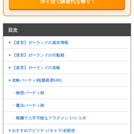
ポイ活で課金代を稼ぐ ›
目次
▼【迷宮】ガーランドの基本情報
▼【迷宮】ガーランドの行動順
▼【迷宮】ガーランドの攻略
▼攻略パーティ例(難易度680)
・物理パーティ例
・魔法パーティ例
・報酬で入手可能なフラグメント/レコボ
▼おすすめアビリティ/キャラ/必殺技