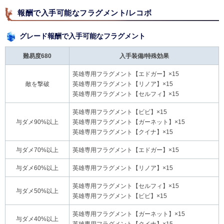
報酬で入手可能なフラグメント/レコボ
グレード報酬で入手可能なフラグメント
難易度680
入手装備/特殊効果
英雄専用フラグメント【エドガー】×15
敵を撃破
英雄専用フラグメント【リノア】×15
英雄専用フラグメント【セルフィ】×15
英雄専用フラグメント【ビビ】×15
与ダメ90%以上
英雄専用フラグメント【ガーネット】×15
英雄専用フラグメント【クイナ】×15
与ダメ70%以上
英雄専用フラグメント【エドガー】×15
与ダメ60%以上
英雄専用フラグメント【リノア】×15
英雄専用フラグメント【セルフィ】×15
与ダメ50%以上
英雄専用フラグメント【ビビ】×15
英雄専用フラグメント【ガーネット】×15
与ダメ40%以上
英雄専用フラグメント【クイナ】×15