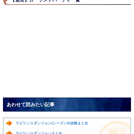
あわせて読みたい記事
ラビリンスダンジョン(シーズン9)攻略まとめ
ラビリンスダンジョンまとめ