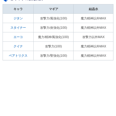
キャラ
マギア
結晶水
ジタン
攻撃力/風強化(100)
魔力精神以外MAX
スタイナー
攻撃力/炎強化(100)
魔力精神以外MAX
エーコ
魔力/精神/風強化(100)
攻撃力以外MAX
クイナ
攻撃力(100)
魔力精神以外MAX
ベアトリクス
攻撃力/聖強化(100)
魔力精神以外MAX