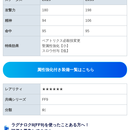
攻撃力
180
198
精神
94
106
命中
95
95
ベアトリクス必殺技変更
特殊効果
聖属性強化【小】
スロウ付与【低】
属性強化付き装備一覧はこちら
レアリティ
★★★★★★
共鳴シリーズ
FF9
分類
剣
ラグナロクII(FF9)を使ったことある方へ！