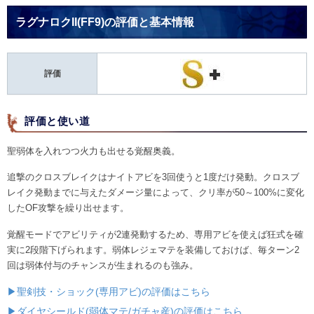
ラグナロクII(FF9)の評価と基本情報
評価
評価と使い道
聖弱体を入れつつ火力も出せる覚醒奥義。
追撃のクロスブレイクはナイトアビを3回使うと1度だけ発動。クロスブ
レイク発動までに与えたダメージ量によって、クリ率が50～100%に変化
したOF攻撃を繰り出せます。
覚醒モードでアビリティが2連発動するため、専用アビを使えば狂式を確
実に2段階下げられます。弱体レジェマテを装備しておけば、毎ターン2
回は弱体付与のチャンスが生まれるのも強み。
▶聖剣技・ショック(専用アビ)の評価はこちら
▶ダイヤシールド(弱体マテ/ガチャ産)の評価はこちら