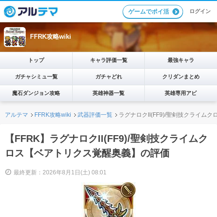
ログイン
ゲームでポイ活
FFRK攻略wiki
トップ
キャラ評価一覧
最強キャラ
ガチャシミュ一覧
ガチャどれ
クリダンまとめ
魔石ダンジョン攻略
英雄神器一覧
英雄専用アビ
アルテマ
FFRK攻略wiki
武器評価一覧
ラグナロクII(FF9)/聖剣技クライ
【FFRK】ラグナロクII(FF9)/聖剣技クライムク
ロス【ベアトリクス覚醒奥義】の評価
最終更新：2026年8月1日(土) 08:01