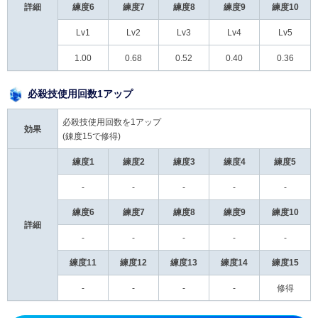
詳細
練度6
練度7
練度8
練度9
練度10
Lv1
Lv2
Lv3
Lv4
Lv5
1.00
0.68
0.52
0.40
0.36
必殺技使用回数1アップ
必殺技使用回数を1アップ
効果
(錬度15で修得)
練度1
練度2
練度3
練度4
練度5
-
-
-
-
-
練度6
練度7
練度8
練度9
練度10
詳細
-
-
-
-
-
練度11
練度12
練度13
練度14
練度15
-
-
-
-
修得