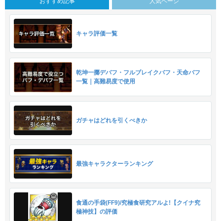
おすすめ記事
人気ページ
キャラ評価一覧
乾坤一擲デバフ・フルブレイクバフ・天命バフ
一覧｜高難易度で使用
ガチャはどれを引くべきか
最強キャラクターランキング
食通の手袋(FF9)/究極食研究アルよ!【クイナ究
極神技】の評価