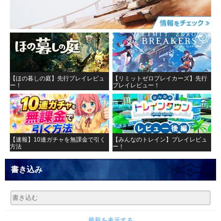
【ほの暮しの庭】先行プレイレビュ
【リミットゼロブレイカーズ】先行
ー！
プレイレビュー！
【速報】10連ガチャを無課金で引く
【みんなのトレイン】プレイレビュ
方法
ー！
書き込み
最新を表示する