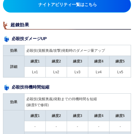
ナイトアビリティ一覧はこちら
超錬効果
必殺技ダメージUP
効果
必殺技(覚醒奥義/攻撃)発動時のダメージ量アップ
練度1
練度2
練度3
練度4
練度5
詳細
Lv1
Lv2
Lv3
Lv4
Lv5
必殺技待機時間短縮
必殺技(覚醒奥義)発動までの待機時間を短縮
効果
(錬度6で修得)
練度1
練度2
練度3
練度4
練度5
-
-
-
-
-