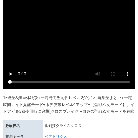
15連聖&無単体物攻+一定時間聖耐性レベル2ダウン+自身聖まとい+一定
時間ナイト覚醒モード+限界突破レベル1アップ+【聖戦乙女モード】ナイ
トアビを3回使用時に追撃[クロスブレイク]+自身の聖戦乙女モードを解除
必殺技名
聖剣技クライムクロス
専用キャラ
ベアトリクス