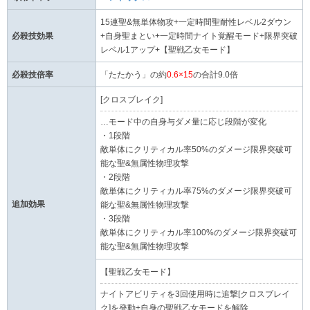
15連聖&無単体物攻+一定時間聖耐性レベル2ダウン
必殺技効果
+自身聖まとい+一定時間ナイト覚醒モード+限界突破
レベル1アップ+【聖戦乙女モード】
必殺技倍率
「たたかう」の約
0.6×15
の合計9.0倍
[クロスブレイク]
…モード中の自身与ダメ量に応じ段階が変化
・1段階
敵単体にクリティカル率50%のダメージ限界突破可
能な聖&無属性物理攻撃
・2段階
敵単体にクリティカル率75%のダメージ限界突破可
追加効果
能な聖&無属性物理攻撃
・3段階
敵単体にクリティカル率100%のダメージ限界突破可
能な聖&無属性物理攻撃
【聖戦乙女モード】
ナイトアビリティを3回使用時に追撃[クロスブレイ
ク]を発動+自身の聖戦乙女モードを解除