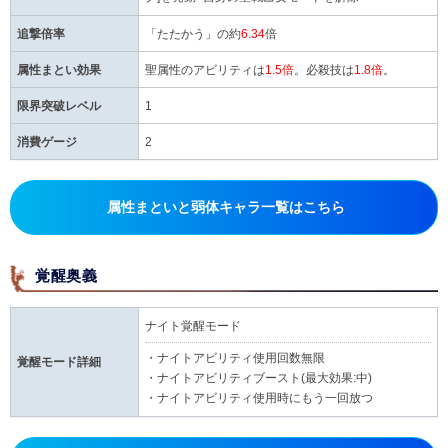
追撃倍率
「たたかう」の約
6.34
倍
属性まとい効果
聖属性のアビリティは
1.5倍
。必殺技は
1.8倍
。
限界突破レベル
1
消費ゲージ
2
属性まといと弱体キャラ一覧はこちら
覚醒奥義
ナイト覚醒モード
・ナイトアビリティ使用回数無限
覚醒モード詳細
・ナイトアビリティブースト(最大効果:中)
・ナイトアビリティ使用時にもう一回放つ