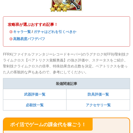
攻略班が選ぶおすすめ記事！
・
キャラ一覧
/
ガチャはどれを引くべきか
・
高難易度バフデバフ
FFRK(ファイナルファンタジーレコードキーパー)のラグナロクII(FF9)/聖剣技ク
ライムクロス【ベアトリクス覚醒奥義】の強さ評価や、ステータスをご紹介。
聖剣技クライムクロスの倍率、特殊効果含め点数を決定。ベアトリクスを使っ
た人の客観的な声もあるので、参考にしてください。
装備関連記事
武器評価一覧
防具評価一覧
必殺技一覧
アクセサリ一覧
ポイ活でゲームの課金代を稼ごう！