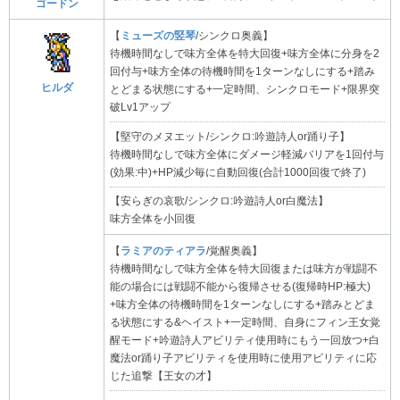
ゴードン
【
ミューズの竪琴
/シンクロ奥義】
待機時間なしで味方全体を特大回復+味方全体に分身を2
回付与+味方全体の待機時間を1ターンなしにする+踏み
ヒルダ
とどまる状態にする+一定時間、シンクロモード+限界突
破Lv1アップ
【堅守のメヌエット/シンクロ:吟遊詩人or踊り子】
待機時間なしで味方全体にダメージ軽減バリアを1回付与
(効果:中)+HP減少毎に自動回復(合計1000回復で終了)
【安らぎの哀歌/シンクロ:吟遊詩人or白魔法】
味方全体を小回復
【
ラミアのティアラ
/覚醒奥義】
待機時間なしで味方全体を特大回復または味方が戦闘不
能の場合には戦闘不能から復帰させる(復帰時HP:極大)
+味方全体の待機時間を1ターンなしにする+踏みとどま
る状態にする&ヘイスト+一定時間、自身にフィン王女覚
醒モード+吟遊詩人アビリティ使用時にもう一回放つ+白
魔法or踊り子アビリティを使用時に使用アビリティに応
じた追撃【王女の才】