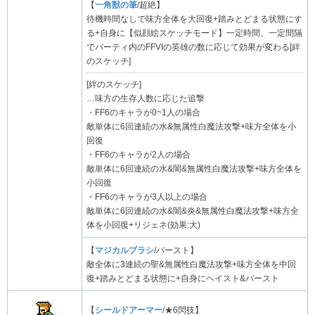
【
一角獣の筆
/超絶】
待機時間なしで味方全体を大回復+踏みとどまる状態にす
る+自身に【似顔絵スケッチモード】一定時間、一定間隔
でパーティ内のFFVIの英雄の数に応じて効果が変わる[絆
のスケッチ]
[絆のスケッチ]
…味方の生存人数に応じた追撃
・FF6のキャラが0~1人の場合
敵単体に6回連続の水&無属性白魔法攻撃+味方全体を小
回復
・FF6のキャラが2人の場合
敵単体に6回連続の水&闇&無属性白魔法攻撃+味方全体を
小回復
・FF6のキャラが3人以上の場合
敵単体に6回連続の水&闇&炎&無属性白魔法攻撃+味方全
体を小回復+リジェネ(効果:大)
【
マジカルブラシ
/バースト】
敵全体に3連続の聖&無属性白魔法攻撃+味方全体を中回
復+踏みとどまる状態に+自身にヘイスト&バースト
【
シールドアーマー
/★6閃技】