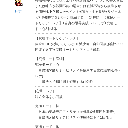
待機時間なしで味方全体を限界突破Lv1アップの特大回復
または味方が戦闘不能の場合には戦闘不能から復帰させ
レナ
る(復帰時HP:極大)+ヘイスト+踏み止まる状態+リジェネ
ガ+待機時間を2ターン短縮する+一定時間、【究極オー
トリケア・レナ】+自身の限界突破Lv1アップ+究極モー
ド・心&技&体
【究極オートリケア・レナ】
自身のHPが少なくなるとHP減少毎に自動回復(合計6000
回復で終了)+究極オートリケア・レナ解除
【究極モード詳細】
究極モード・心
・白魔法or踊り子アビリティを使用する度に追撃[心撃・
レナ]
・白魔法の待機時間を短縮する(10%)
[心撃・レナ]
味方全体を小回復
究極モード・技
・対象の英雄専用アビリティを極化&使用回数消費なし
・白魔法or踊り子アビリティ使用時にもう1回放つ
究極モード・体