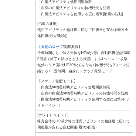
・白魔法アビリティ使用回数無限
・自身の白魔法アビリティの待機時間を短縮
・白魔法アビリティを使用する度に追撃[治癒の波動]
[治癒の波動]
使用アビリティの精錬度に応じて回復量が変わる味方全
体回復(最大5段階)
【
天使のローブ
/覚醒奥義】
待機時間なしで味方全体をHP減少毎に自動回復(合計300
0回復で終了)+踏みとどまる状態にする&ヘイスト+攻撃
無効バリア(最大HP30%分)を付与+待機時間を2ターン短
縮する+一定時間、自身にスケッチ覚醒モード
【スケッチ覚醒モード】
・白魔法or物理補助アビリティ使用回数無限
・自身の白魔法or物理補助アビリティの待機時間を短縮
・白魔法or物理補助アビリティを使用する度に追撃[ホワ
イトペイント]
[ホワイトペイント]
味方全体のHP減少毎に使用アビリティの精錬度に応じて
回復量が変わる自動回復(最大5段階)