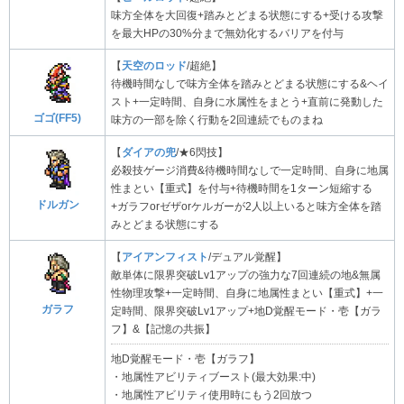
味方全体を大回復+踏みとどまる状態にする+受ける攻撃
を最大HPの30%分まで無効化するバリアを付与
【
天空のロッド
/超絶】
待機時間なしで味方全体を踏みとどまる状態にする&ヘイ
スト+一定時間、自身に水属性をまとう+直前に発動した
ゴゴ(FF5)
味方の一部を除く行動を2回連続でものまね
【
ダイアの兜
/★6閃技】
必殺技ゲージ消費&待機時間なしで一定時間、自身に地属
性まとい【重式】を付与+待機時間を1ターン短縮する
ドルガン
+ガラフorゼザorケルガーが2人以上いると味方全体を踏
みとどまる状態にする
【
アイアンフィスト
/デュアル覚醒】
敵単体に限界突破Lv1アップの強力な7回連続の地&無属
性物理攻撃+一定時間、自身に地属性まとい【重式】+一
ガラフ
定時間、限界突破Lv1アップ+地D覚醒モード・壱【ガラ
フ】&【記憶の共振】
地D覚醒モード・壱【ガラフ】
・地属性アビリティブースト(最大効果:中)
・地属性アビリティ使用時にもう2回放つ