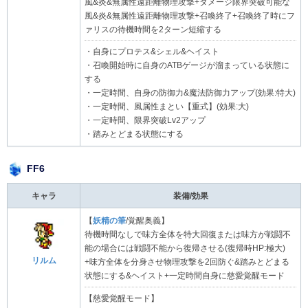
風&炎&無属性遠距離物理攻撃+ダメージ限界突破可能な
風&炎&無属性遠距離物理攻撃+召喚終了+召喚終了時にフ
ァリスの待機時間を2ターン短縮する
・自身にプロテス&シェル&ヘイスト
・召喚開始時に自身のATBゲージが溜まっている状態に
する
・一定時間、自身の防御力&魔法防御力アップ(効果:特大)
・一定時間、風属性まとい【重式】(効果:大)
・一定時間、限界突破Lv2アップ
・踏みとどまる状態にする
FF6
キャラ
装備/効果
【
妖精の筆
/覚醒奥義】
待機時間なしで味方全体を特大回復または味方が戦闘不
能の場合には戦闘不能から復帰させる(復帰時HP:極大)
リルム
+味方全体を分身させ物理攻撃を2回防ぐ&踏みとどまる
状態にする&ヘイスト+一定時間自身に慈愛覚醒モード
【慈愛覚醒モード】