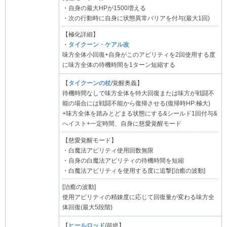
・自身の最大HPが1500増える
・次の行動時に自身に状態異常バリアを付与(最大1回)
【極化詳細】
・
タイクーン・ケアル改
味方全体小回復+自身がこのアビリティを2回使用する度
に味方全体の待機時間を1ターン短縮する
【
タイクーンの杖
/覚醒奥義】
待機時間なしで味方全体を特大回復または味方が戦闘不
能の場合には戦闘不能から復帰させる(復帰時HP:極大)
+味方全体を踏みとどまる状態にする&シールド1回付与&
へイスト+一定時間、自身に慈愛覚醒モード
【慈愛覚醒モード】
・白魔法アビリティ使用回数無限
・自身の白魔法アビリティの待機時間を短縮
・白魔法アビリティを使用する度に追撃[治癒の波動]
[治癒の波動]
使用アビリティの精錬度に応じて回復量が変わる味方全
体回復(最大5段階)
【
ヒールロッド
/超絶】