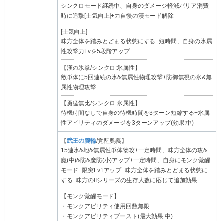
シンクロモード継続中、自身のダメージ軽減バリア消費
時に追撃[士気向上]+力自慢の漢モード解除
[士気向上]
味方全体を踏みとどまる状態にする+短時間、自身の氷属
性攻撃力Lvを5段階アップ
【漢の氷拳/シンクロ:氷属性】
敵単体に5回連続の氷&無属性物理攻撃+防御無視の氷&無
属性物理攻撃
【勇猛無比/シンクロ:氷属性】
待機時間なしで自身の待機時間を3ターン短縮する+氷属
性アビリティのダメージを3ターンアップ(効果:中)
【
武王の腕輪
/覚醒奥義】
15連氷&地&無属性単体物攻+一定時間、味方全体の攻&
魔(中)&防&魔防(小)アップ+一定時間、自身にモンク覚醒
モード+限突Lv1アップ+味方全体を踏みとどまる状態に
する+味方のIIシリーズの生存人数に応じて追加効果
【モンク覚醒モード】
・モンクアビリティ使用回数無限
・モンクアビリティブースト(最大効果:中)