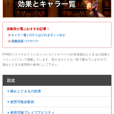
攻略班が選ぶおすすめ記事！
・
キャラ一覧
/
ガチャはどれを引くべきか
・
高難易度バフデバフ
FFRK(ファイナルファンタジーレコードキーパー)の全体踏みとどまるの効果と
メリットについて掲載しています。使えるキャラも一覧で載せていますので、
踏みとどまる使用時の参考にして下さい。
目次
▼踏みとどまるの効果
▼使用可能必殺技
▼使用可能ブレイブアビリティ