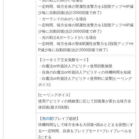
・光の戦士のみがいる場合
一定時間、味方全体の聖属性攻撃力を1段階アップ+HP減
少毎に自動回復(合計2000回復で終了)
・ガーランドのみがいる場合
一定時間、味方全体の闇属性攻撃力を1段階アップ+HP減
少毎に自動回復(合計2000回復で終了)
・光の戦士&ガーランドがいる場合
一定時間、味方全体の聖&闇属性攻撃力を2段階アップ+H
P減少毎に自動回復(合計2000回復で終了)
【コーネリア王女覚醒モード】
・白魔法or吟遊詩人アビリティ使用回数無限
・自身の白魔法or吟遊詩人アビリティの待機時間を短縮
・白魔法or吟遊詩人アビリティ使用時に追撃[ヒーリング
ボイス]
[ヒーリングボイス]
使用アビリティの精錬度に応じて回復量が変わる味方全
体回復(最大5段階)
【
光の杖
/ブレイブ超絶】
待機時間なしで味方全体を大回復+踏みとどまる状態にす
る+一定時間、自身をブレイブモード+ブレイブレベルを
2にする