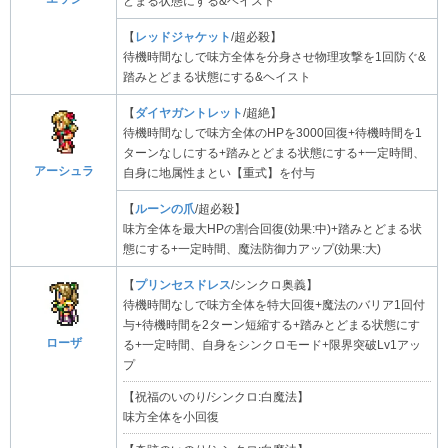
どまる状態にする&ヘイスト
【
レッドジャケット
/超必殺】
待機時間なしで味方全体を分身させ物理攻撃を1回防ぐ&
踏みとどまる状態にする&ヘイスト
【
ダイヤガントレット
/超絶】
待機時間なしで味方全体のHPを3000回復+待機時間を1
ターンなしにする+踏みとどまる状態にする+一定時間、
アーシュラ
自身に地属性まとい【重式】を付与
【
ルーンの爪
/超必殺】
味方全体を最大HPの割合回復(効果:中)+踏みとどまる状
態にする+一定時間、魔法防御力アップ(効果:大)
【
プリンセスドレス
/シンクロ奥義】
待機時間なしで味方全体を特大回復+魔法のバリア1回付
与+待機時間を2ターン短縮する+踏みとどまる状態にす
ローザ
る+一定時間、自身をシンクロモード+限界突破Lv1アッ
プ
【祝福のいのり/シンクロ:白魔法】
味方全体を小回復