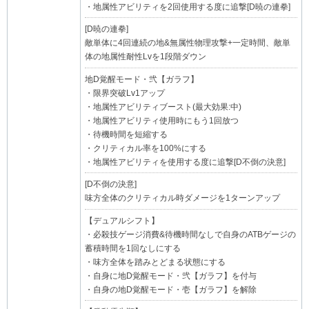
・地属性アビリティを2回使用する度に追撃[D暁の連拳]
[D暁の連拳]
敵単体に4回連続の地&無属性物理攻撃+一定時間、敵単
体の地属性耐性Lvを1段階ダウン
地D覚醒モード・弐【ガラフ】
・限界突破Lv1アップ
・地属性アビリティブースト(最大効果:中)
・地属性アビリティ使用時にもう1回放つ
・待機時間を短縮する
・クリティカル率を100%にする
・地属性アビリティを使用する度に追撃[D不倒の決意]
[D不倒の決意]
味方全体のクリティカル時ダメージを1ターンアップ
【デュアルシフト】
・必殺技ゲージ消費&待機時間なしで自身のATBゲージの
蓄積時間を1回なしにする
・味方全体を踏みとどまる状態にする
・自身に地D覚醒モード・弐【ガラフ】を付与
・自身の地D覚醒モード・壱【ガラフ】を解除