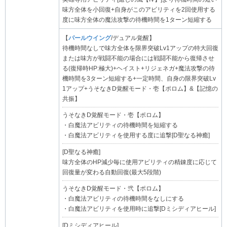
味方全体を小回復+自身がこのアビリティを2回使用する
度に味方全体の魔法攻撃の待機時間を1ターン短縮する
【
パールウイング
/デュアル覚醒】
待機時間なしで味方全体を限界突破Lv1アップの特大回復
または味方が戦闘不能の場合には戦闘不能から復帰させ
る(復帰時HP:極大)+ヘイスト+リジェネガ+魔法攻撃の待
機時間を3ターン短縮する+一定時間、自身の限界突破Lv
1アップ+うそなきD覚醒モード・壱【ポロム】&【記憶の
共振】
うそなきD覚醒モード・壱【ポロム】
・白魔法アビリティの待機時間を短縮する
・白魔法アビリティを使用する度に追撃[D聖なる神癒]
[D聖なる神癒]
味方全体のHP減少毎に使用アビリティの精錬度に応じて
回復量が変わる自動回復(最大5段階)
うそなきD覚醒モード・弐【ポロム】
・白魔法アビリティの待機時間をなしにする
・白魔法アビリティを使用時に追撃[Dミシディアヒール]
[Dミシディアヒール]