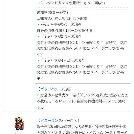
・モンクアビリティ使用時にもう一回放つ
追加効果(ヨーゼフ)
…味方の生存人数に応じた追撃
・FF2キャラが0~1人の場合
自身の待機時間を1ターン短縮する
・FF2キャラが2~3人の場合
味方全体の待機時間を1ターン短縮する+一定時間、味方
の攻撃は弱点or微弱をついた際にダメージアップ(効果:
小)
・FF2キャラが4人以上の場合
味方全体の待機時間を1ターン短縮する+一定時間、味方
の攻撃は弱点or微弱をついた際にダメージアップ(効果:
中)
【
ゴッドハンド
/超絶】
味方全体の攻撃力を一定時間アップ(効果:大)+踏みとどま
る状態にする+ヘイスト+自身の待機時間を2ターン短縮
する
【
グローランス
/バースト】
敵全体に6回連続の強力な炎&無属性物理攻撃+味方全体
を踏みとどまる状態に+自身にヘイスト&バーストモード