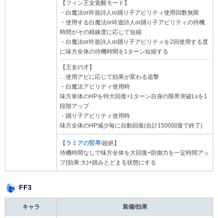
【フィン王女覚醒モード】
・白魔法or吟遊詩人or踊り子アビリティ使用回数無限
・使用する白魔法or吟遊詩人or踊り子アビリティの待機
時間がその精錬度に応じて短縮
・白魔法or吟遊詩人or踊り子アビリティを2回使用する度
に味方全体の待機時間を1ターン短縮する
【王女の才】
…使用アビに応じて効果が変わる追撃
・白魔法アビリティ使用時
味方単体のHPを特大回復+1ターン自身の限界突破Lvを1
段階アップ
・踊り子アビリティ使用時
味方全体のHP減少毎に自動回復(合計1500回復で終了)
【
ラミアの竪琴
/超絶】
待機時間なしで味方全体を大回復+防御力を一定時間アッ
プ(効果:大)+踏みとどまる状態にする
FF3
キャラ
装備/効果