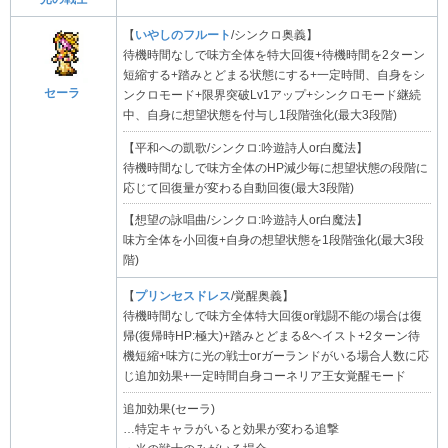
【
いやしのフルート
/シンクロ奥義】
待機時間なしで味方全体を特大回復+待機時間を2ターン
短縮する+踏みとどまる状態にする+一定時間、自身をシ
セーラ
ンクロモード+限界突破Lv1アップ+シンクロモード継続
中、自身に想望状態を付与し1段階強化(最大3段階)
【平和への凱歌/シンクロ:吟遊詩人or白魔法】
待機時間なしで味方全体のHP減少毎に想望状態の段階に
応じて回復量が変わる自動回復(最大3段階)
【想望の詠唱曲/シンクロ:吟遊詩人or白魔法】
味方全体を小回復+自身の想望状態を1段階強化(最大3段
階)
【
プリンセスドレス
/覚醒奥義】
待機時間なしで味方全体特大回復or戦闘不能の場合は復
帰(復帰時HP:極大)+踏みとどまる&ヘイスト+2ターン待
機短縮+味方に光の戦士orガーランドがいる場合人数に応
じ追加効果+一定時間自身コーネリア王女覚醒モード
追加効果(セーラ)
…特定キャラがいると効果が変わる追撃