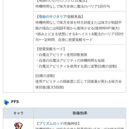
【奇跡のいのり/シンクロ:白魔法】
待機時間なしで味方全体に魔法のバリア1回付与
【
宿命のサジタリア
/覚醒奥義】
待機時間なしで味方全体を特大回復または味方が戦闘不
能の場合には戦闘不能から復帰させる(復帰時HP:極大)
+踏みとどまる状態にする&ヘイスト&魔法のバリア2回付
与+一定時間、自身に慈愛覚醒モード
【慈愛覚醒モード】
・白魔法アビリティ使用回数無限
・自身の白魔法アビリティの待機時間を短縮
・白魔法アビリティを使用する度に追撃[治癒の波動]
[治癒の波動]
使用アビリティの精錬度に応じて回復量が変わる味方全
体回復(最大5段階)
FF5
キャラ
装備/効果
【
プリズムロッド
/究極神技】