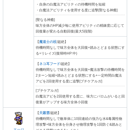
・自身の白魔法アビリティの待機時間を短縮
・白魔法アビリティを使用する度に追撃[聖なる神癒]
[聖なる神癒]
味方全体のHP減少毎に使用アビリティの精錬度に応じて
回復量が変わる自動回復(最大5段階)
【
魔道士の杖
/超絶】
待機時間なしで味方全体を大回復+踏みとどまる状態にす
る+リレイズ(復帰時HP:中)
【
ネコ耳フード
/超絶】
待機時間なしで味方全体を大回復+魔法攻撃の待機時間を
2ターン短縮+踏みとどまる状態にする+一定時間白魔法
アビを2回使用する度に追撃[プチケアルガ]
[プチケアルガ]
白魔法アビを2回使用する度に、味方にパロムがいると回
復量がアップする味方全体小回復
【
天叢雲
/超絶】
待機時間なしで敵単体に10回連続の強力な水&毒属性物
理攻撃+味方全体を分身させ物理攻撃を1回防ぐ&踏みと
エッジ