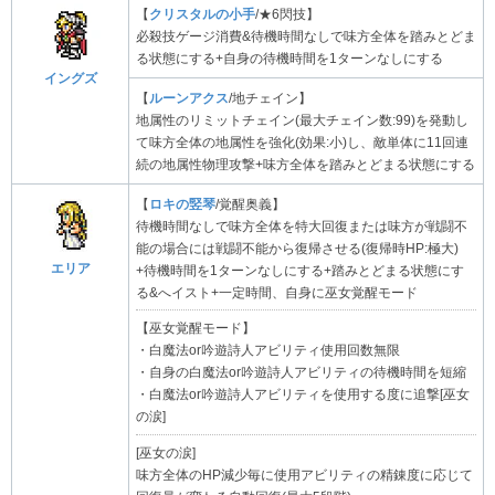
【
クリスタルの小手
/★6閃技】
必殺技ゲージ消費&待機時間なしで味方全体を踏みとどま
る状態にする+自身の待機時間を1ターンなしにする
イングズ
【
ルーンアクス
/地チェイン】
地属性のリミットチェイン(最大チェイン数:99)を発動し
て味方全体の地属性を強化(効果:小)し、敵単体に11回連
続の地属性物理攻撃+味方全体を踏みとどまる状態にする
【
ロキの竪琴
/覚醒奥義】
待機時間なしで味方全体を特大回復または味方が戦闘不
能の場合には戦闘不能から復帰させる(復帰時HP:極大)
エリア
+待機時間を1ターンなしにする+踏みとどまる状態にす
る&へイスト+一定時間、自身に巫女覚醒モード
【巫女覚醒モード】
・白魔法or吟遊詩人アビリティ使用回数無限
・自身の白魔法or吟遊詩人アビリティの待機時間を短縮
・白魔法or吟遊詩人アビリティを使用する度に追撃[巫女
の涙]
[巫女の涙]
味方全体のHP減少毎に使用アビリティの精錬度に応じて