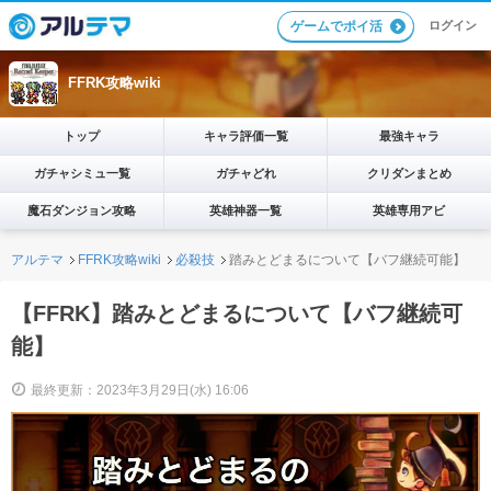
ログイン
ゲームでポイ活
FFRK攻略wiki
トップ
キャラ評価一覧
最強キャラ
ガチャシミュ一覧
ガチャどれ
クリダンまとめ
魔石ダンジョン攻略
英雄神器一覧
英雄専用アビ
アルテマ
FFRK攻略wiki
必殺技
踏みとどまるについて【バフ継続可能】
【FFRK】踏みとどまるについて【バフ継続可
能】
最終更新：2023年3月29日(水) 16:06