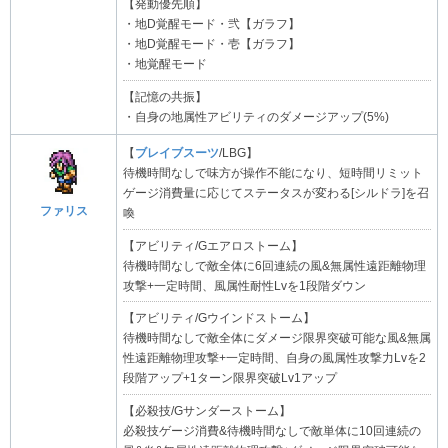
【発動優先順】
・地D覚醒モード・弐【ガラフ】
・地D覚醒モード・壱【ガラフ】
・地覚醒モード
【記憶の共振】
・自身の地属性アビリティのダメージアップ(5%)
【
ブレイブスーツ
/LBG】
待機時間なしで味方が操作不能になり、短時間リミット
ゲージ消費量に応じてステータスが変わる[シルドラ]を召
ファリス
喚
【アビリティ/Gエアロストーム】
待機時間なしで敵全体に6回連続の風&無属性遠距離物理
攻撃+一定時間、風属性耐性Lvを1段階ダウン
【アビリティ/Gウインドストーム】
待機時間なしで敵全体にダメージ限界突破可能な風&無属
性遠距離物理攻撃+一定時間、自身の風属性攻撃力Lvを2
段階アップ+1ターン限界突破Lv1アップ
【必殺技/Gサンダーストーム】
必殺技ゲージ消費&待機時間なしで敵単体に10回連続の