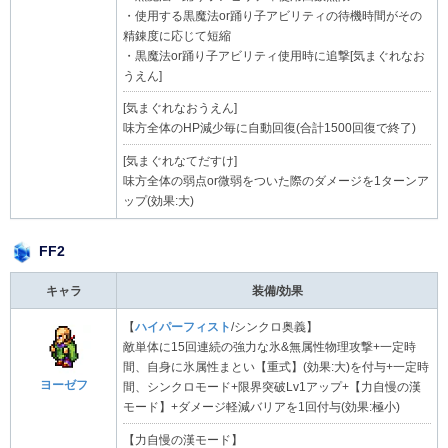
・使用する黒魔法or踊り子アビリティの待機時間がその
精錬度に応じて短縮
・黒魔法or踊り子アビリティ使用時に追撃[気まぐれなお
うえん]
[気まぐれなおうえん]
味方全体のHP減少毎に自動回復(合計1500回復で終了)
[気まぐれなてだすけ]
味方全体の弱点or微弱をついた際のダメージを1ターンア
ップ(効果:大)
FF2
キャラ
装備/効果
【
ハイパーフィスト
/シンクロ奥義】
敵単体に15回連続の強力な氷&無属性物理攻撃+一定時
間、自身に氷属性まとい【重式】(効果:大)を付与+一定時
ヨーゼフ
間、シンクロモード+限界突破Lv1アップ+【力自慢の漢
モード】+ダメージ軽減バリアを1回付与(効果:極小)
【力自慢の漢モード】