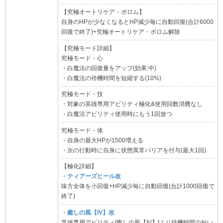
【究極オートリケア・ポロム】
自身のHPが少なくなるとHP減少毎に自動回復(合計6000
回復で終了)+究極オートリケア・ポロム解除
【究極モード詳細】
究極モード・心
・白魔法の回復量をアップ(効果:中)
・白魔法の待機時間を短縮する(10%)
究極モード・技
・対象の英雄専用アビリティ極化&使用回数消費なし
・白魔法アビリティ使用時にもう1回放つ
究極モード・体
・自身の最大HPが1500増える
・次の行動時に自身に状態異常バリアを付与(最大1回)
【極化詳細】
・
ティアーズヒール改
味方全体を小回復+HP減少毎に自動回復(合計1000回復で
終了)
・
癒しの風【IV】改
英雄専用アビリティ[癒しの風【IV】]より待機時間の短い