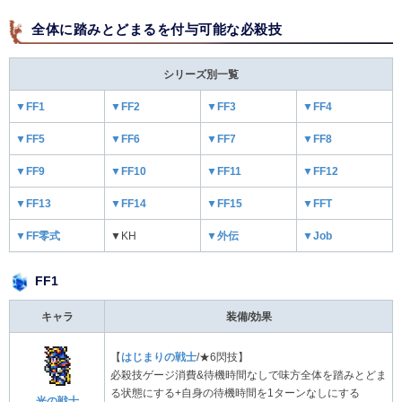
全体に踏みとどまるを付与可能な必殺技
シリーズ別一覧
▼FF1
▼FF2
▼FF3
▼FF4
▼FF5
▼FF6
▼FF7
▼FF8
▼FF9
▼FF10
▼FF11
▼FF12
▼FF13
▼FF14
▼FF15
▼FFT
▼FF零式
▼KH
▼外伝
▼Job
FF1
キャラ
装備/効果
【
はじまりの戦士
/★6閃技】
必殺技ゲージ消費&待機時間なしで味方全体を踏みとどま
る状態にする+自身の待機時間を1ターンなしにする
光の戦士