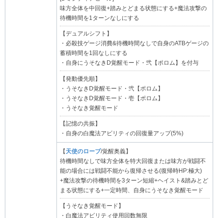
味方全体を中回復+踏みとどまる状態にする+魔法攻撃の
待機時間を1ターンなしにする
【デュアルシフト】
・必殺技ゲージ消費&待機時間なしで自身のATBゲージの
蓄積時間を1回なしにする
・自身にうそなきD覚醒モード・弐【ポロム】を付与
【発動優先順】
・うそなきD覚醒モード・弐【ポロム】
・うそなきD覚醒モード・壱【ポロム】
・うそなき覚醒モード
【記憶の共振】
・自身の白魔法アビリティの回復量アップ(5%)
【
天使のローブ
/覚醒奥義】
待機時間なしで味方全体を特大回復または味方が戦闘不
能の場合には戦闘不能から復帰させる(復帰時HP:極大)
+魔法攻撃の待機時間を3ターン短縮+ヘイスト&踏みとど
まる状態にする+一定時間、自身にうそなき覚醒モード
【うそなき覚醒モード】
・白魔法アビリティ使用回数無限