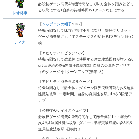
必殺技ゲージ消費&待機時間なしで味方全体を踏みとどま
る状態にする+自身の待機時間を1ターンなしにする
レオ将軍
【
シャプロンの帽子
/LBG】
待機時間なしで味方が操作不能になり、短時間リミット
ゲージ消費量に応じてステータスが変わる[マディン]を召
ティナ
喚
【アビリティ/Gビッグバン】
待機時間なしで敵単体に使用する度に攻撃回数が増える6
or8回連続の炎&無属性魔法攻撃+自身の炎属性アビリテ
ィのダメージを1ターンアップ(効果:大)
【アビリティ/Gテラボルケーノ】
待機時間なしで敵全体にダメージ限界突破可能な炎&無属
性魔法攻撃+一定時間、自身の炎属性攻撃力Lvを3段階ア
ップ
【必殺技/Gケイオスウェイブ】
必殺技ゲージ消費&待機時間なしで敵全体に10回連続の
炎&風&無属性魔法攻撃+ダメージ限界突破可能の炎&風&
無属性魔法攻撃+召喚終了