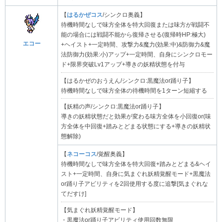
【
はるかぜコス
/シンクロ奥義】
待機時間なしで味方全体を特大回復または味方が戦闘不
能の場合には戦闘不能から復帰させる(復帰時HP:極大)
エコー
+ヘイスト+一定時間、攻撃力&魔力(効果:中)&防御力&魔
法防御力(効果:小)アップ+一定時間、自身にシンクロモー
ド+限界突破Lv1アップ+導きの妖精状態を付与
【はるかぜのおうえん/シンクロ:黒魔法or踊り子】
待機時間なしで味方全体の待機時間を1ターン短縮する
【妖精の声/シンクロ:黒魔法or踊り子】
導きの妖精状態だと効果が変わる味方全体を小回復or(味
方全体を中回復+踏みとどまる状態にする+導きの妖精状
態解除)
【
ネコーコス
/覚醒奥義】
待機時間なしで味方全体を特大回復+踏みとどまる&ヘイ
スト+一定時間、自身に気まぐれ妖精覚醒モード+黒魔法
or踊り子アビリティを2回使用する度に追撃[気まぐれな
てだすけ]
【気まぐれ妖精覚醒モード】
・黒魔法or踊り子アビリティ使用回数無限