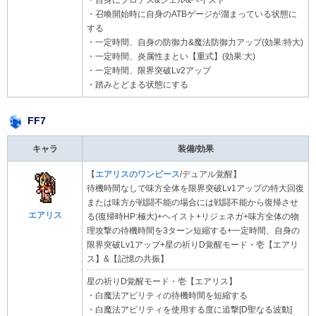
・自身にプロテス&シェル&ヘイスト
・召喚開始時に自身のATBゲージが溜まっている状態に
する
・一定時間、自身の防御力&魔法防御力アップ(効果:特大)
・一定時間、炎属性まとい【重式】(効果:大)
・一定時間、限界突破Lv2アップ
・踏みとどまる状態にする
FF7
キャラ
装備/効果
【
エアリスのワンピース
/デュアル覚醒】
待機時間なしで味方全体を限界突破Lv1アップの特大回復
または味方が戦闘不能の場合には戦闘不能から復帰させ
エアリス
る(復帰時HP:極大)+ヘイスト+リジェネガ+味方全体の物
理攻撃の待機時間を3ターン短縮する+一定時間、自身の
限界突破Lv1アップ+星の祈りD覚醒モード・壱【エアリ
ス】&【記憶の共振】
星の祈りD覚醒モード・壱【エアリス】
・白魔法アビリティの待機時間を短縮する
・白魔法アビリティを使用する度に追撃[D聖なる波動]