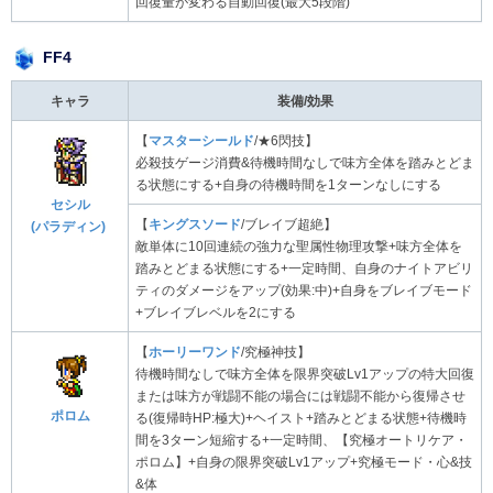
回復量が変わる自動回復(最大5段階)
FF4
キャラ
装備/効果
【
マスターシールド
/★6閃技】
必殺技ゲージ消費&待機時間なしで味方全体を踏みとどま
る状態にする+自身の待機時間を1ターンなしにする
セシル
【
キングスソード
/ブレイブ超絶】
(パラディン)
敵単体に10回連続の強力な聖属性物理攻撃+味方全体を
踏みとどまる状態にする+一定時間、自身のナイトアビリ
ティのダメージをアップ(効果:中)+自身をブレイブモード
+ブレイブレベルを2にする
【
ホーリーワンド
/究極神技】
待機時間なしで味方全体を限界突破Lv1アップの特大回復
または味方が戦闘不能の場合には戦闘不能から復帰させ
ポロム
る(復帰時HP:極大)+ヘイスト+踏みとどまる状態+待機時
間を3ターン短縮する+一定時間、【究極オートリケア・
ポロム】+自身の限界突破Lv1アップ+究極モード・心&技
&体