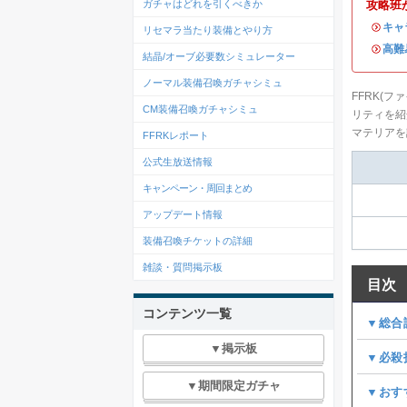
攻略班
ガチャはどれを引くべきか
・
キャ
リセマラ当たり装備とやり方
・
高難
結晶/オーブ必要数シミュレーター
ノーマル装備召喚ガチャシミュ
FFRK(
CM装備召喚ガチャシミュ
リティを紹
マテリアを
FFRKレポート
公式生放送情報
キャンペーン・周回まとめ
アップデート情報
装備召喚チケットの詳細
雑談・質問掲示板
目次
コンテンツ一覧
▼総合
▼掲示板
▼必殺
▼期間限定ガチャ
▼おす