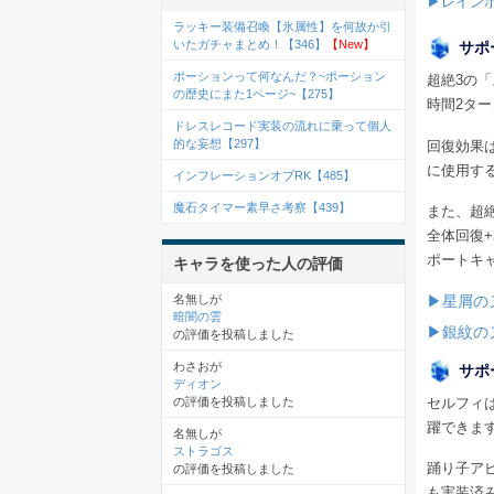
▶レインボ
ラッキー装備召喚【氷属性】を何故か引
いたガチャまとめ！【346】
【New】
サポ
ポーションって何なんだ？~ポーション
超絶3の
の歴史にまた1ページ~【275】
時間2タ
ドレスレコード実装の流れに乗って個人
的な妄想【297】
回復効果
に使用す
インフレーションオブRK【485】
魔石タイマー素早さ考察【439】
また、超
全体回復
ポートキ
キャラを使った人の評価
▶星屑の
名無しが
暗闇の雲
▶銀紋の
の評価を投稿しました
わさおが
サポ
ディオン
セルフィ
の評価を投稿しました
躍できま
名無しが
ストラゴス
踊り子ア
の評価を投稿しました
も実装済