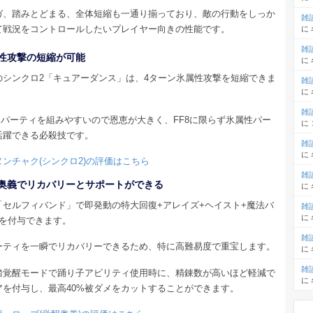
ガ、踏みとどまる、全体短縮も一通り揃っており、敵の行動をしっか
雑
て戦況をコントロールしたいプレイヤー向きの性能です。
に
雑
性攻撃の短縮が可能
に
のシンクロ2「キュアーダンス」は、4ターン氷属性攻撃を短縮できま
雑
に
雑
氷パーティを組みやすいので恩恵が大きく、FF8に限らず氷属性パー
に
活躍できる必殺技です。
雑
に
ンチャク(シンクロ2)の評価はこちら
雑
奥義でリカバリーとサポートができる
に
「セルフィバンド」で即発動の特大回復+アレイズ+ヘイスト+魔法バ
雑
に
分を付与できます。
雑
ーティを一瞬でリカバリーできるため、特に高難易度で重宝します。
に
雑
踏覚醒モードで踊り子アビリティ使用時に、精錬数が高いほど軽減で
に
アを付与し、最高40%被ダメをカットすることができます。