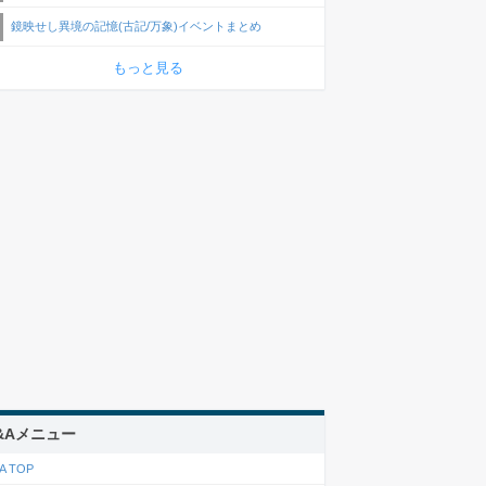
鏡映せし異境の記憶(古記/万象)イベントまとめ
もっと見る
&Aメニュー
A TOP