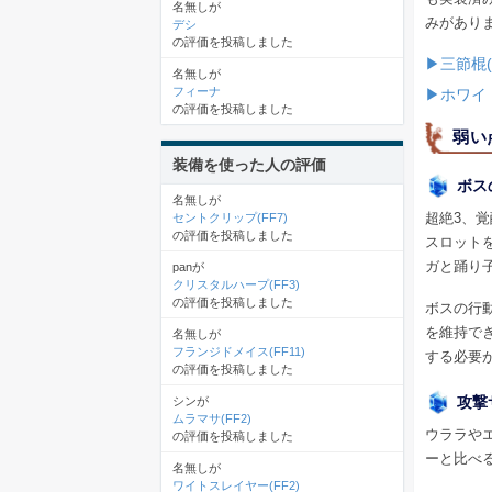
名無しが
みがあり
デシ
の評価を投稿しました
▶三節棍
名無しが
フィーナ
▶ホワイ
の評価を投稿しました
弱い
装備を使った人の評価
ボス
名無しが
超絶3、
セントクリップ(FF7)
の評価を投稿しました
スロット
ガと踊り
panが
クリスタルハープ(FF3)
の評価を投稿しました
ボスの行
を維持で
名無しが
フランジドメイス(FF11)
する必要
の評価を投稿しました
攻撃
シンが
ムラマサ(FF2)
ウララや
の評価を投稿しました
ーと比べ
名無しが
ワイトスレイヤー(FF2)