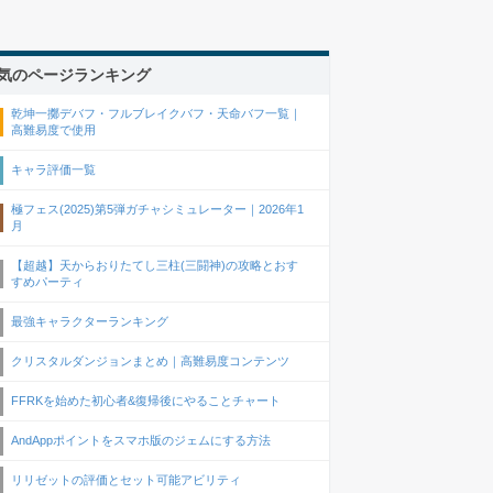
気のページランキング
乾坤一擲デバフ・フルブレイクバフ・天命バフ一覧｜
高難易度で使用
キャラ評価一覧
極フェス(2025)第5弾ガチャシミュレーター｜2026年1
月
【超越】天からおりたてし三柱(三闘神)の攻略とおす
すめパーティ
最強キャラクターランキング
クリスタルダンジョンまとめ｜高難易度コンテンツ
FFRKを始めた初心者&復帰後にやることチャート
AndAppポイントをスマホ版のジェムにする方法
リリゼットの評価とセット可能アビリティ