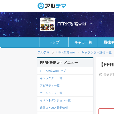
FFRK攻略wiki
トップ
キャラ一覧
最強
アルテマ
FFRK攻略wiki
キャラクター評価一覧
FFRK攻略wikiメニュー
【FF
FFRK攻略wikiトップ
最終更新
キャラクター一覧
アビリティ一覧
ガチャシミュ一覧
イベントダンジョン一覧
速報まとめと最新情報