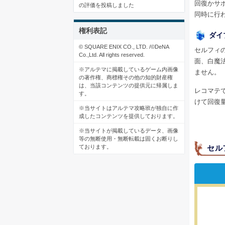
回復かサ
の評価を投稿しました
同時に行
権利表記
ダイ
© SQUARE ENIX CO., LTD. /©DeNA
セルフィ
Co.,Ltd. All rights reserved.
面、白魔
※アルテマに掲載しているゲーム内画像
ません。
の著作権、商標権その他の知的財産権
は、当該コンテンツの提供元に帰属しま
レコマテ
す。
けて回復
※当サイトはアルテマ攻略班が独自に作
成したコンテンツを提供しております。
※当サイトが掲載しているデータ、画像
等の無断使用・無断転載は固くお断りし
ております。
セル