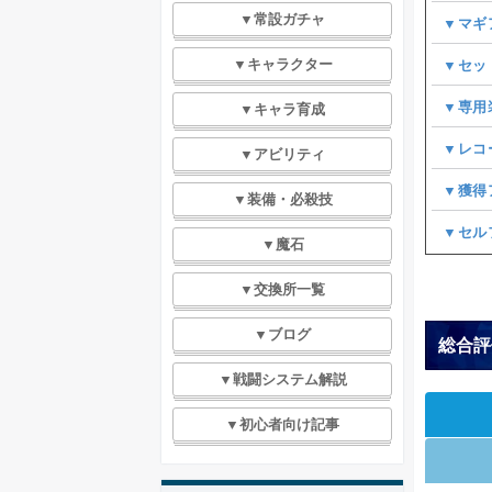
▼常設ガチャ
▼マギ
▼キャラクター
▼セッ
▼専用
▼キャラ育成
▼レコ
▼アビリティ
▼獲得
▼装備・必殺技
▼セル
▼魔石
▼交換所一覧
▼ブログ
総合評
▼戦闘システム解説
▼初心者向け記事