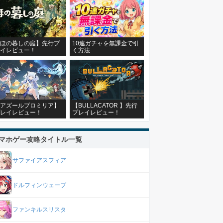
ほの暮しの庭】先行プ
10連ガチャを無課金で引
イレビュー！
く方法
アズールプロミリア】
【BULLACATOR 】先行
レイレビュー！
プレイレビュー！
マホゲー攻略タイトル一覧
サファイアスフィア
ドルフィンウェーブ
ファンキルスリスタ