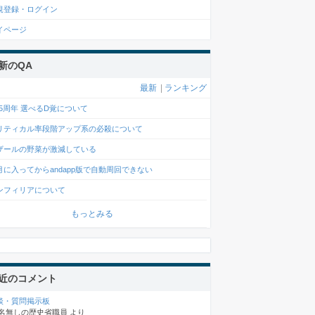
規登録・ログイン
イページ
新のQA
最新
|
ランキング
0.5周年 選べるD覚について
リティカル率段階アップ系の必殺について
ザールの野菜が激減している
月に入ってからandapp版で自動周回できない
ンフィリアについて
もっとみる
近のコメント
談・質問掲示板
名無しの歴史省職員
より