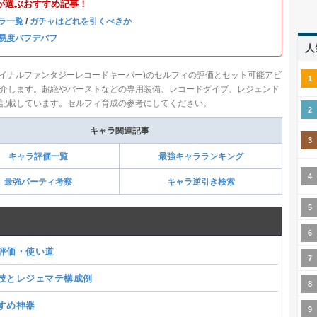
が選ぶおすすめ記事！
ラ一覧
/
ガチャはどれを引くべきか
易度バフデバフ
人
ファイナルファンタジーレコードキーパー)のセルフィの評価とセット可能アビ
介します。超絶やバーストなどの専用装備、レコードダイブ、レジェンド
記載しています。セルフィ育成の参考にしてください。
キャラ関連記事
キャラ評価一覧
最強キャラランキング
最強パーティ考察
キャラ逆引き検索
評価・使い道
技とレジェマテ構成例
すめ神器