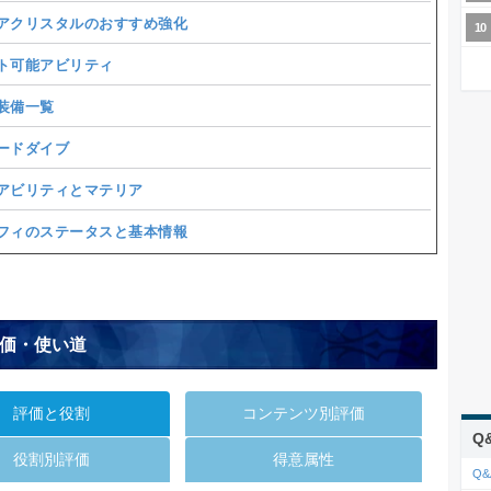
アクリスタルのおすすめ強化
ト可能アビリティ
装備一覧
ードダイブ
アビリティとマテリア
フィのステータスと基本情報
価・使い道
評価と役割
コンテンツ別評価
Q
役割別評価
得意属性
Q&