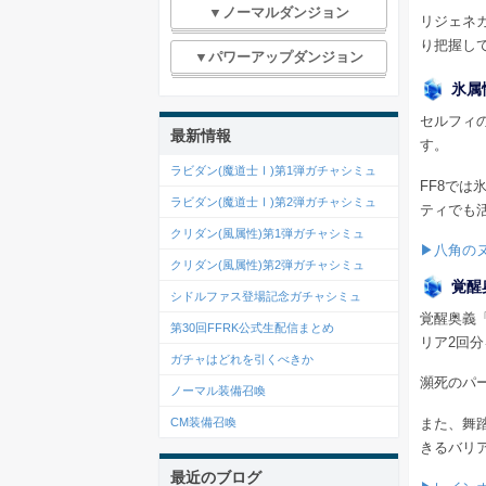
▼ノーマルダンジョン
リジェネ
り把握し
▼パワーアップダンジョン
氷属
セルフィ
最新情報
す。
ラビダン(魔道士Ⅰ)第1弾ガチャシミュ
FF8では
ラビダン(魔道士Ⅰ)第2弾ガチャシミュ
ティでも
クリダン(風属性)第1弾ガチャシミュ
▶八角のヌ
クリダン(風属性)第2弾ガチャシミュ
覚醒
シドルファス登場記念ガチャシミュ
覚醒奥義
第30回FFRK公式生配信まとめ
リア2回
ガチャはどれを引くべきか
瀕死のパ
ノーマル装備召喚
また、舞
CM装備召喚
きるバリ
最近のブログ