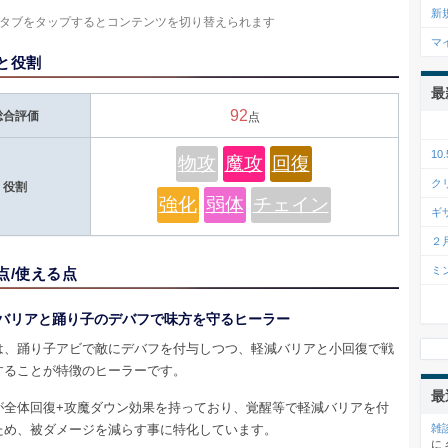
新
タブをタップするとコンテンツを切り替えられます
マ
と役割
最
92
総合評価
点
1
物攻
魔攻
回復
ク
役割
強化
弱体
チェイン
ギ
２
ミ
点/使える点
バリアと踊り子のデバフで味方を守るヒーラー
は、踊り子アビで敵にデバフを付与しつつ、軽減バリアと小回復で戦
することが特徴のヒーラーです。
最
が全体回復+攻魔ダウン効果を持っており、覚醒等で軽減バリアを付
ため、被ダメージを減らす事に特化しています。
雑
に