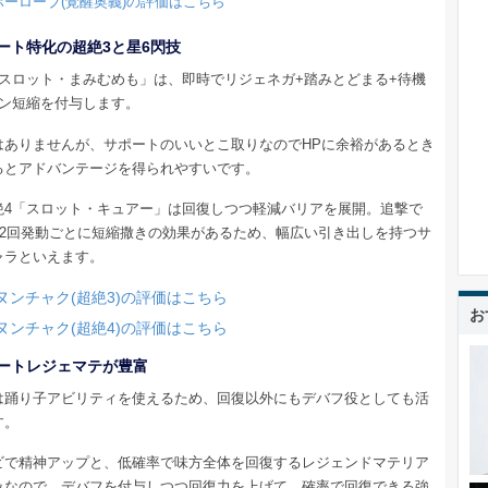
ーローブ(覚醒奥義)の評価はこちら
ート特化の超絶3と星6閃技
「スロット・まみむめも」は、即時でリジェネガ+踏みとどまる+待機
ーン短縮を付与します。
はありませんが、サポートのいいとこ取りなのでHPに余裕があるとき
るとアドバンテージを得られやすいです。
絶4「スロット・キュアー」は回復しつつ軽減バリアを展開。追撃で
+2回発動ごとに短縮撒きの効果があるため、幅広い引き出しを持つサ
ャラといえます。
ヌンチャク(超絶3)の評価はこちら
お
ヌンチャク(超絶4)の評価はこちら
ートレジェマテが豊富
は踊り子アビリティを使えるため、回復以外にもデバフ役としても活
す。
ビで精神アップと、低確率で味方全体を回復するレジェンドマテリア
みなので、デバフを付与しつつ回復力を上げて、確率で回復できる強