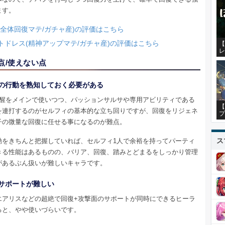
ます。
(全体回復マテ/ガチャ産)の評価はこちら
トドレス(精神アップマテ/ガチャ産)の評価はこちら
【
レ
点/使えない点
の行動を熟知しておく必要がある
覚醒をメインで使いつつ、パッションサルサや専用アビリティである
【
を連打するのがセルフィの基本的な立ち回りですが、回復をリジェネ
プ
子の微量な回復に任せる事になるのが難点。
ス
動をきちんと把握していれば、セルフィ1人で余裕を持ってパーティ
きる性能はあるものの、バリア、回復、踏みとどまるをしっかり管理
があるぶん扱いが難しいキャラです。
サポートが難しい
エアリスなどの超絶で回復+攻撃面のサポートが同時にできるヒーラ
ると、やや使いづらいです。