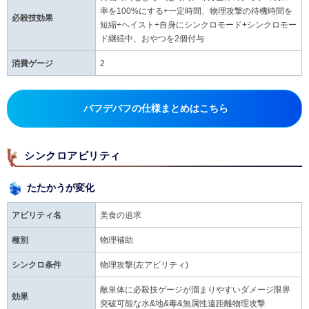
率を100%にする+一定時間、物理攻撃の待機時間を
必殺技効果
短縮+ヘイスト+自身にシンクロモード+シンクロモー
ド継続中、おやつを2個付与
消費ゲージ
2
バフデバフの仕様まとめはこちら
シンクロアビリティ
たたかうが変化
アビリティ名
美食の追求
種別
物理補助
シンクロ条件
物理攻撃(左アビリティ)
敵単体に必殺技ゲージが溜まりやすいダメージ限界
効果
突破可能な水&地&毒&無属性遠距離物理攻撃