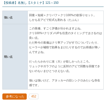
【投稿者】名無し
【スタミナ】121～150
回復＋短縮＋クリバフ＋クリ100%の欲張りセット。
強い点
しかも左アビで狂式も割れる（たぶん）
この装備、すごく評価が分かれますよね。
クリ100%+クリダメUPを任意のタイミングでまけるのは
良い点。
ただ昨今の装備はクリ率アップがすでについていたり、
ヒーラーが補助で効果をまけたりするのでお得感が薄い
んですよね。
弱い点
だったらかわりに攻（大）が欲しかったところ。
リュックやガラフのように反対のアビで回数を回復でき
ないのもいまひとつさえない点。
強いは強いけど、アタッカーの旧シンクロみたいな存在
感です。
参考になった
452