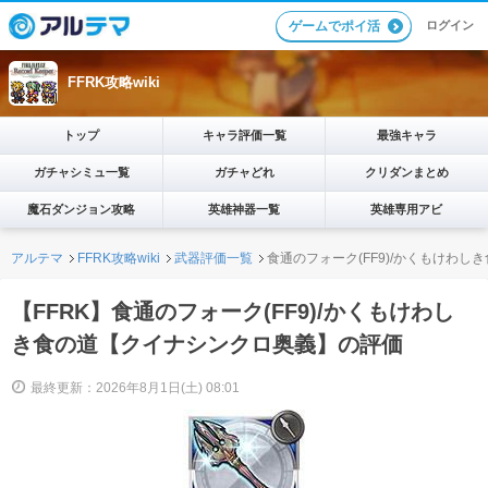
ログイン
ゲームでポイ活
FFRK攻略wiki
トップ
キャラ評価一覧
最強キャラ
ガチャシミュ一覧
ガチャどれ
クリダンまとめ
魔石ダンジョン攻略
英雄神器一覧
英雄専用アビ
アルテマ
FFRK攻略wiki
武器評価一覧
食通のフォーク(FF9)/かくもけわ
【FFRK】食通のフォーク(FF9)/かくもけわし
き食の道【クイナシンクロ奥義】の評価
最終更新：2026年8月1日(土) 08:01