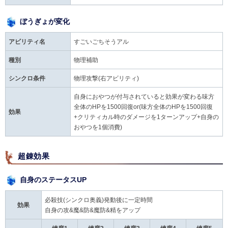
ぼうぎょが変化
アビリティ名
すごいごちそうアル
種別
物理補助
シンクロ条件
物理攻撃(右アビリティ)
自身におやつが付与されていると効果が変わる味方
全体のHPを1500回復or(味方全体のHPを1500回復
効果
+クリティカル時のダメージを1ターンアップ+自身の
おやつを1個消費)
超錬効果
自身のステータスUP
必殺技(シンクロ奥義)発動後に一定時間
効果
自身の攻&魔&防&魔防&精をアップ