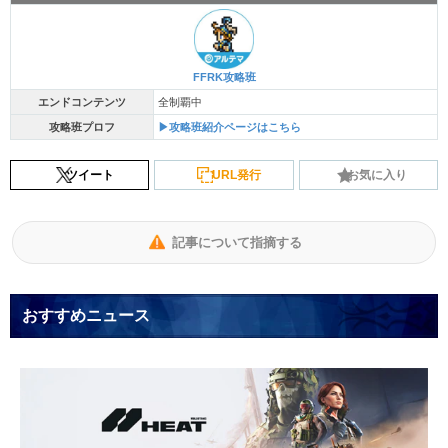
FFRK攻略班
エンドコンテンツ
全制覇中
攻略班プロフ
▶攻略班紹介ページはこちら
ツイート
URL発行
お気に入り
記事について指摘する
おすすめニュース