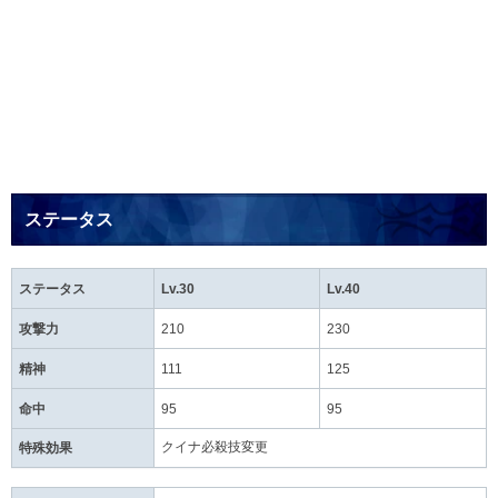
ステータス
ステータス
Lv.30
Lv.40
攻撃力
210
230
精神
111
125
命中
95
95
クイナ必殺技変更
特殊効果