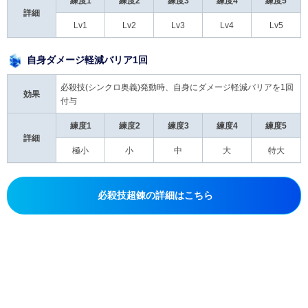
練度1
練度2
練度3
練度4
練度5
詳細
Lv1
Lv2
Lv3
Lv4
Lv5
自身ダメージ軽減バリア1回
必殺技(シンクロ奥義)発動時、自身にダメージ軽減バリアを1回
効果
付与
練度1
練度2
練度3
練度4
練度5
詳細
極小
小
中
大
特大
必殺技超錬の詳細はこちら