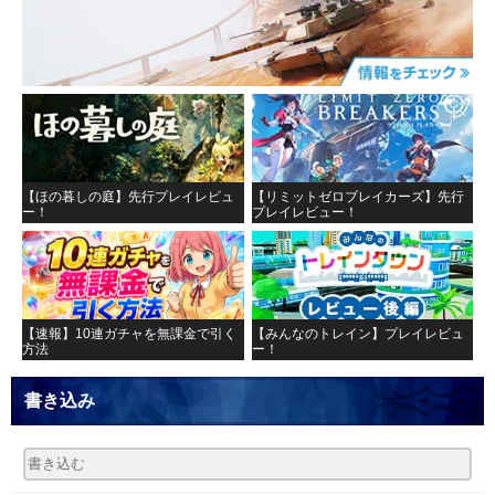
【ほの暮しの庭】先行プレイレビュ
【リミットゼロブレイカーズ】先行
ー！
プレイレビュー！
【速報】10連ガチャを無課金で引く
【みんなのトレイン】プレイレビュ
方法
ー！
書き込み