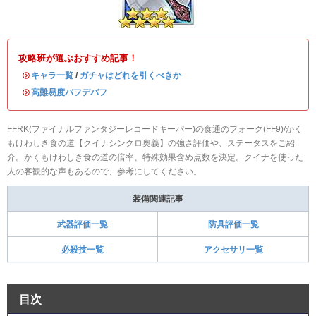
攻略班が選ぶおすすめ記事！
・
キャラ一覧
/
ガチャはどれを引くべきか
・
高難易度バフデバフ
FFRK(ファイナルファンタジーレコードキーパー)の食通のフォーク(FF9)/かく
もけわしき食の道【クイナシンクロ奥義】の強さ評価や、ステータスをご紹
介。かくもけわしき食の道の倍率、特殊効果含め点数を決定。クイナを使った
人の客観的な声もあるので、参考にしてください。
装備関連記事
武器評価一覧
防具評価一覧
必殺技一覧
アクセサリ一覧
目次