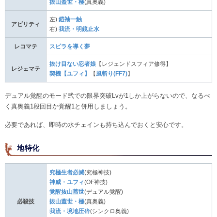
抜山蓋世・極
(真奥義)
左)
鎧袖一触
アビリティ
右)
我流・明鏡止水
レコマテ
スピラを導く夢
抜け目ない忍者娘
【レジェンドスフィア修得】
レジェマテ
契機【ユフィ】
【
風斬り(FF7)
】
デュアル覚醒のモード弐での限界突破Lvが1しか上がらないので、なるべ
く真奥義1段回目か覚醒1と併用しましょう。
必要であれば、即時の水チェインも持ち込んでおくと安心です。
地特化
究極生者必滅
(究極神技)
神威・ユフィ
(OF神技)
覚醒抜山蓋世
(デュアル覚醒)
必殺技
抜山蓋世・極
(真奥義)
我流・境地圧砕
(シンクロ奥義)