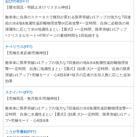
忍びの衣(FF7)
【耀光我流・明鏡止水/クリスタル神技】
敵単体に自身のステータスで種別が変わる限界突破Lv1アップの強力な7回連
続の水&地&無属性遠距離物理攻撃or忍術攻撃+一定時間、自身に必殺技の発
揮属性に応じて水or地属性まとい【重式】+一定時間、限界突破Lv1アップ
+クリスタルモード+ATBゲージの蓄積時間を1回短縮する
ナベリウス(FF7)
【究極生者必滅/究極神技】
敵単体に限界突破Lv1アップの強力な7回連続の地&水&無属性遠距離物理攻
撃+一定時間、自身に地属性まとい【重式】(効果:大)+一定時間、自身の限界
突破Lv1アップ+究極モード・心&技&体+味方の忍者の生存人数に応じた追加
効果
スナイパー(FF7)
【究極我流・無月散水/究極神技】
敵単体に限界突破Lv1アップの強力な7回連続の水&無属性遠距離物理攻撃+一
定時間、自身に水属性まとい【重式】(効果:大)+一定時間、限界突破Lv1アッ
プ+究極モード・心&技&体
こうが手裏剣(FF7)