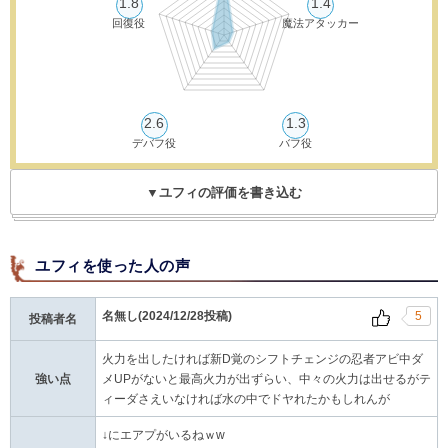
1.8
1.4
回復役
魔法アタッカー
2.6
1.3
デバフ役
バフ役
▼ユフィの評価を書き込む
ユフィを使った人の声
名無し(2024/12/28投稿)
5
投稿者名
火力を出したければ新D覚のシフトチェンジの忍者アビ中ダ
強い点
メUPがないと最高火力が出ずらい、中々の火力は出せるがテ
ィーダさえいなければ水の中でドヤれたかもしれんが
↓にエアプがいるねｗw