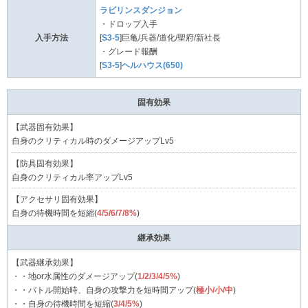
ラビリンスダンジョン
・ドロップ入手
入手方法
[
S3-5
]巨亀/兵器/道化/聖府/新社長
・グレード報酬
[
S3-5
]
ヘルハウス(650)
固有効果
【武器固有効果】
自身のクリティカル時のダメージアップLv5
【防具固有効果】
自身のクリティカル率アップLv5
【アクセサリ固有効果】
自身の待機時間を短縮(
4/5/6/7/8%
)
継承効果
【武器継承効果】
・・地or水属性のダメージアップ(
1/2/3/4/5%
)
・・バトル開始時、自身の攻撃力を短時間アップ(
極小/小/中
)
・・自身の待機時間を短縮(
3/4/5%
)