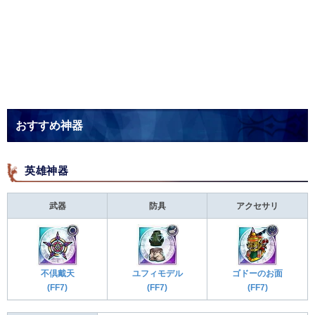
おすすめ神器
英雄神器
武器
防具
アクセサリ
不倶戴天
ユフィモデル
ゴドーのお面
(FF7)
(FF7)
(FF7)