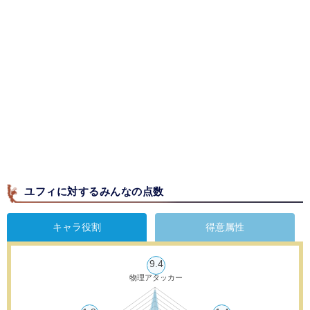
ユフィに対するみんなの点数
キャラ役割
得意属性
9.4
物理アタッカー