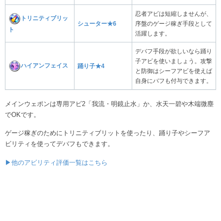
忍者アビは短縮しませんが、
トリニティブリッ
シューター★6
序盤のゲージ稼ぎ手段として
ト
活躍します。
デバフ手段が欲しいなら踊り
子アビを使いましょう。攻撃
ハイアンフェイス
踊り子★4
と防御はシーフアビを使えば
自身にバフも付与できます。
メインウェポンは専用アビ2「我流・明鏡止水」か、水天一碧や木端微塵
でOKです。
ゲージ稼ぎのためにトリニティブリットを使ったり、踊り子やシーフア
ビリティを使ってデバフもできます。
▶他のアビリティ評価一覧はこちら