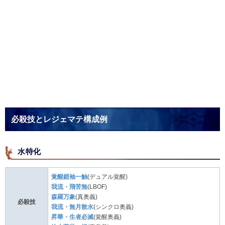
必殺技とレジェマテ構成例
水特化
覚醒鎧袖一触
(デュアル覚醒)
我流・飛苦無
(LBOF)
森羅万象
(真奥義)
必殺技
我流・無月散水
(シンクロ奥義)
昇華・生者必滅
(覚醒奥義)