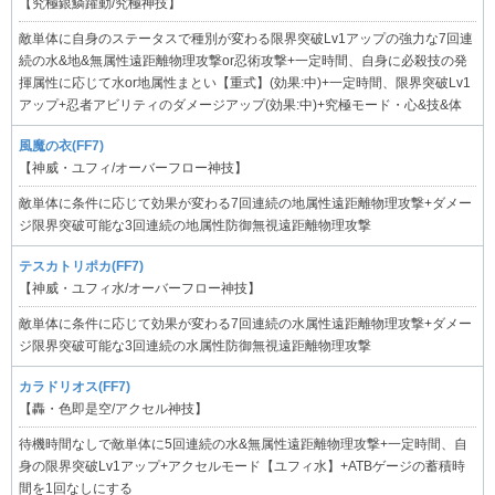
【究極銀鱗躍動/究極神技】
敵単体に自身のステータスで種別が変わる限界突破Lv1アップの強力な7回連
続の水&地&無属性遠距離物理攻撃or忍術攻撃+一定時間、自身に必殺技の発
揮属性に応じて水or地属性まとい【重式】(効果:中)+一定時間、限界突破Lv1
アップ+忍者アビリティのダメージアップ(効果:中)+究極モード・心&技&体
風魔の衣(FF7)
【神威・ユフィ/オーバーフロー神技】
敵単体に条件に応じて効果が変わる7回連続の地属性遠距離物理攻撃+ダメー
ジ限界突破可能な3回連続の地属性防御無視遠距離物理攻撃
テスカトリポカ(FF7)
【神威・ユフィ水/オーバーフロー神技】
敵単体に条件に応じて効果が変わる7回連続の水属性遠距離物理攻撃+ダメー
ジ限界突破可能な3回連続の水属性防御無視遠距離物理攻撃
カラドリオス(FF7)
【轟・色即是空/アクセル神技】
待機時間なしで敵単体に5回連続の水&無属性遠距離物理攻撃+一定時間、自
身の限界突破Lv1アップ+アクセルモード【ユフィ水】+ATBゲージの蓄積時
間を1回なしにする