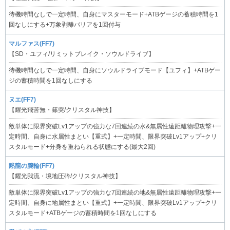
待機時間なしで一定時間、自身にマスターモード+ATBゲージの蓄積時間を1
回なしにする+万象剥離バリアを1回付与
マルファス(FF7)
【SD・ユフィ/リミットブレイク・ソウルドライブ】
待機時間なしで一定時間、自身にソウルドライブモード【ユフィ】+ATBゲー
ジの蓄積時間を1回なしにする
ヌエ(FF7)
【耀光飛苦無・篠突/クリスタル神技】
敵単体に限界突破Lv1アップの強力な7回連続の水&無属性遠距離物理攻撃+一
定時間、自身に水属性まとい【重式】+一定時間、限界突破Lv1アップ+クリ
スタルモード+分身を重ねられる状態にする(最大2回)
黙龍の腕輪(FF7)
【耀光我流・境地圧砕/クリスタル神技】
敵単体に限界突破Lv1アップの強力な7回連続の地&無属性遠距離物理攻撃+一
定時間、自身に地属性まとい【重式】+一定時間、限界突破Lv1アップ+クリ
スタルモード+ATBゲージの蓄積時間を1回なしにする