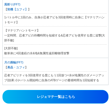
風斬り(FF7)
【
契機【ユフィ】
】
1バトル中に1回のみ、自身が忍者アビを3回使用時に自身に【マテリアハン
トモード】
【マテリアハントモード】
一定時間、忍者アビの待機時間を短縮する&忍者アビを使用する度に追撃[大
胆不敵]
[大胆不敵]
敵単体に4回連続の水&地&無属性遠距離物理攻撃
月の腕輪(FF7)
【
勇晶・ユフィ
】
忍者アビリティを3回使用する度にもう1回放つ+水or地属性のダメージアッ
プ(効果:小)+バトル開始時に自身のATBゲージの蓄積時間を1回短縮する
レジェマテ一覧はこちら