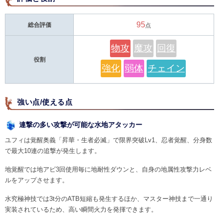
95
総合評価
点
物攻
魔攻
回復
役割
強化
弱体
チェイン
強い点/使える点
連撃の多い攻撃が可能な水地アタッカー
ユフィは覚醒奥義「昇華・生者必滅」で限界突破Lv1、忍者覚醒、分身数
で最大10連の追撃が発生します。
地覚醒では地アビ3回使用毎に地耐性ダウンと、自身の地属性攻撃力レベ
ルをアップさせます。
水究極神技では3t分のATB短縮も発生するほか、マスター神技まで一通り
実装されているため、高い瞬間火力を発揮できます。