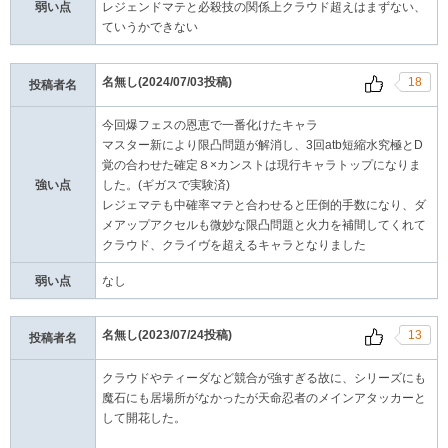
弱い点
レジェンドマテと必殺技の関係上クラウド超えはまずない、
ていうかできない
名無し(2024/07/03投稿)
18
投稿者名
今回爆フェスの恩恵で一番化けたキャラ
マスター新により限凸問題が解消し、3回atb短縮水究極とD
覚の合わせた確定８×カンストは現行キャラトップになりま
強い点
した。(ギガスで実験済)
レジェマテも中確率マテと合わせると圧倒的手数になり、ダ
メアップアクセルも微妙な限凸問題と火力を補間してくれて
クラウド、クライヴを超えるキャラとなりました
弱い点
なし
名無し(2023/07/24投稿)
13
投稿者名
クラウドやティーダなど競合が強すぎる故に、シリーズにも
魔石にも居場所がなかったが天命忍者のメインアタッカーと
して開花した。