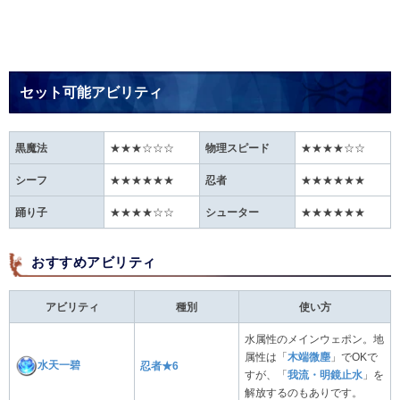
セット可能アビリティ
黒魔法
★★★☆☆☆
物理スピード
★★★★☆☆
シーフ
★★★★★★
忍者
★★★★★★
踊り子
★★★★☆☆
シューター
★★★★★★
おすすめアビリティ
アビリティ
種別
使い方
水属性のメインウェポン。地
属性は「
木端微塵
」でOKで
水天一碧
忍者★6
すが、「
我流・明鏡止水
」を
解放するのもありです。