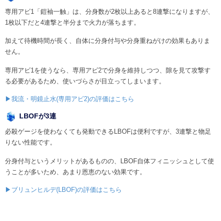
専用アビ1「鎧袖一触」は、分身数が2枚以上あると8連撃になりますが、
1枚以下だと4連撃と半分まで火力が落ちます。
加えて待機時間が長く、自体に分身付与や分身重ねがけの効果もありま
せん。
専用アビ1を使うなら、専用アビ2で分身を維持しつつ、隙を見て攻撃す
る必要があるため、使いづらさが目立ってしまいます。
▶我流・明鏡止水(専用アビ2)の評価はこちら
LBOFが3連
必殺ゲージを使わなくても発動できるLBOFは便利ですが、3連撃と物足
りない性能です。
分身付与というメリットがあるものの、LBOF自体フィニッシュとして使
うことが多いため、あまり恩恵のない効果です。
▶ブリュンヒルデ(LBOF)の評価はこちら