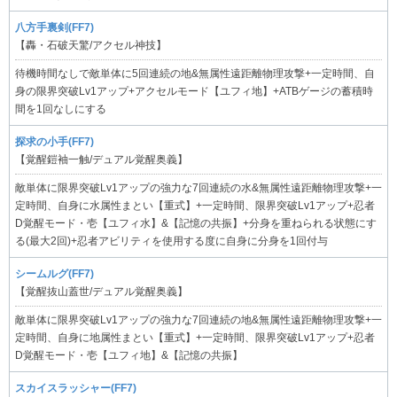
八方手裏剣(FF7)
【轟・石破天驚/アクセル神技】
待機時間なしで敵単体に5回連続の地&無属性遠距離物理攻撃+一定時間、自
身の限界突破Lv1アップ+アクセルモード【ユフィ地】+ATBゲージの蓄積時
間を1回なしにする
探求の小手(FF7)
【覚醒鎧袖一触/デュアル覚醒奥義】
敵単体に限界突破Lv1アップの強力な7回連続の水&無属性遠距離物理攻撃+一
定時間、自身に水属性まとい【重式】+一定時間、限界突破Lv1アップ+忍者
D覚醒モード・壱【ユフィ水】&【記憶の共振】+分身を重ねられる状態にす
る(最大2回)+忍者アビリティを使用する度に自身に分身を1回付与
シームルグ(FF7)
【覚醒抜山蓋世/デュアル覚醒奥義】
敵単体に限界突破Lv1アップの強力な7回連続の地&無属性遠距離物理攻撃+一
定時間、自身に地属性まとい【重式】+一定時間、限界突破Lv1アップ+忍者
D覚醒モード・壱【ユフィ地】&【記憶の共振】
スカイスラッシャー(FF7)