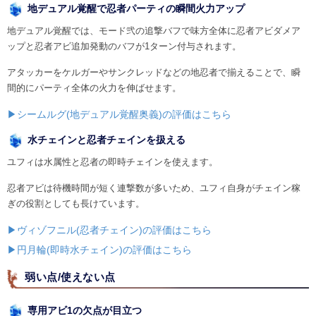
地デュアル覚醒で忍者パーティの瞬間火力アップ
地デュアル覚醒では、モード弐の追撃バフで味方全体に忍者アビダメア
ップと忍者アビ追加発動のバフが1ターン付与されます。
アタッカーをケルガーやサンクレッドなどの地忍者で揃えることで、瞬
間的にパーティ全体の火力を伸ばせます。
▶シームルグ(地デュアル覚醒奥義)の評価はこちら
水チェインと忍者チェインを扱える
ユフィは水属性と忍者の即時チェインを使えます。
忍者アビは待機時間が短く連撃数が多いため、ユフィ自身がチェイン稼
ぎの役割としても長けています。
▶ヴィゾフニル(忍者チェイン)の評価はこちら
▶円月輪(即時水チェイン)の評価はこちら
弱い点/使えない点
専用アビ1の欠点が目立つ