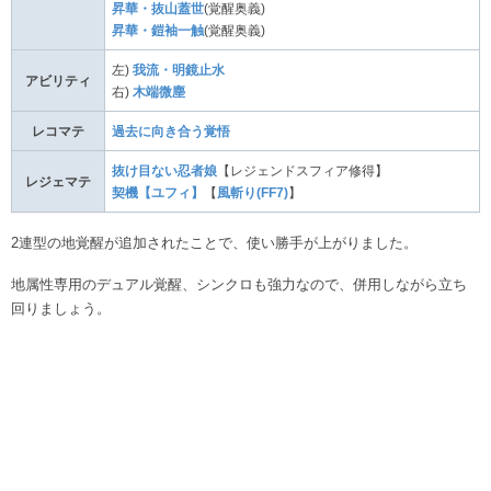
昇華・抜山蓋世
(覚醒奥義)
昇華・鎧袖一触
(覚醒奥義)
左)
我流・明鏡止水
アビリティ
右)
木端微塵
レコマテ
過去に向き合う覚悟
抜け目ない忍者娘
【レジェンドスフィア修得】
レジェマテ
契機【ユフィ】
【
風斬り(FF7)
】
2連型の地覚醒が追加されたことで、使い勝手が上がりました。
地属性専用のデュアル覚醒、シンクロも強力なので、併用しながら立ち
回りましょう。