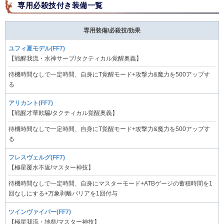
専用必殺技付き装備一覧
専用装備/必殺技/効果
ユフィ夏モデル(FF7)
【戦醒我流・水神サーブ/タクティカル覚醒奥義】
待機時間なしで一定時間、自身にT覚醒モード+攻撃力&魔力を500アップす
る
アリカント(FF7)
【戦醒才華欺騙/タクティカル覚醒奥義】
待機時間なしで一定時間、自身にT覚醒モード+攻撃力&魔力を500アップす
る
フレスヴェルグ(FF7)
【極星覆水不返/マスター神技】
待機時間なしで一定時間、自身にマスターモード+ATBゲージの蓄積時間を1
回なしにする+万象剥離バリアを1回付与
ツインヴァイパー(FF7)
【極星我流・地祭/マスター神技】