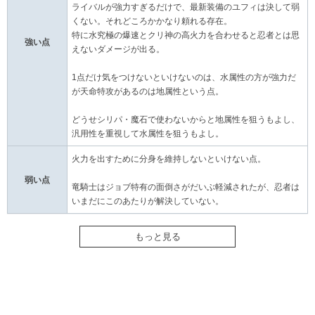
ライバルが強力すぎるだけで、最新装備のユフィは決して弱
くない。それどころかかなり頼れる存在。
特に水究極の爆速とクリ神の高火力を合わせると忍者とは思
強い点
えないダメージが出る。
1点だけ気をつけないといけないのは、水属性の方が強力だ
が天命特攻があるのは地属性という点。
どうせシリパ・魔石で使わないからと地属性を狙うもよし、
汎用性を重視して水属性を狙うもよし。
火力を出すために分身を維持しないといけない点。
弱い点
竜騎士はジョブ特有の面倒さがだいぶ軽減されたが、忍者は
いまだにこのあたりが解決していない。
もっと見る