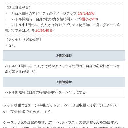
【防具継承効果】
・・地or水属性のアビリティのダメージアップ(
1/2/3/4/5%
)
・・バトル開始時、自身の防御力を短時間アップ(
極小/小/中
)
・・バトル中1回のみ、たたかう時やアビリティ使用時に自身にダメージ軽
減バリアを1回付与(
20/30/40％
)
【アクセサリ継承効果】
・なし
2個装備時
バトル中1回のみ、たたかう時やアビリティ使用時に自身の必殺技ゲージが
多く溜まる(効果:大)
3個装備時
バトル開始時に自身の待機時間を1ターンなしにする
セット効果で1ターン待機カットと、ゲージ回収量が1度だけ上がるた
め、英雄神器で固めましょう。
シーズン3-5の回廊の狭間ボス「ヘルハウス」の難易度650を撃破すれ