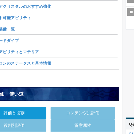
アクリスタルのおすすめ強化
ト可能アビリティ
装備一覧
ードダイブ
アビリティとマテリア
ロンのステータスと基本情報
価・使い道
評価と役割
コンテンツ別評価
Q
役割別評価
得意属性
Q&