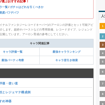
が選ぶおすすめ記事！
ラ一覧
/
ガチャはどれを引くべきか
易度バフデバフ
人
ファイナルファンタジーレコードキーパー)のアーロンの評価とセット可能アビ
介します。超絶やバーストなどの専用装備、レコードダイブ、レジェンド
記載しています。アーロン育成の参考にしてください。
キャラ関連記事
キャラ評価一覧
最強キャラランキング
最強パーティ考察
キャラ逆引き検索
評価・使い道
技とレジェマテ構成例
すめ神器