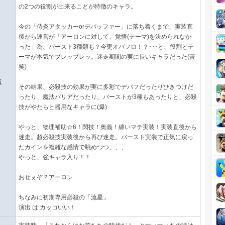
の2つの役割が出来ることが特徴のキャラ。
今の「侍炎アタッカーorデバッファー」に落ち着くまで、実装直
後から運営が「アーロンに対して、覚悟(テーマ)を決められなか
った」為、バースト3種類も？今更オバフロ！？･･･と、役割とテ
ーマが本気でブレッブレッ。迷走期間の実に長いキャラだった(苦
笑)
点
その結果、必殺技の効果が実に多彩でデバフだったりひきつけだ
ったり、魔法バリアだったり、バーストが3種もあったりと、必殺
技がやたらと器用なキャラに(爆)
やっと、物理補助☆6！閃技！奥義！纏いマテ実装！実装直後から
迷走。超必殺技実装後から再び迷走。バースト実装で正気に戻っ
たカインを複雑な感情で眺めつつ、、、
やっと、強キャラ入り！！
おせぇぞ？アーロン
ちなみに初期専用必殺の「流星」
演出 は カッコいい！