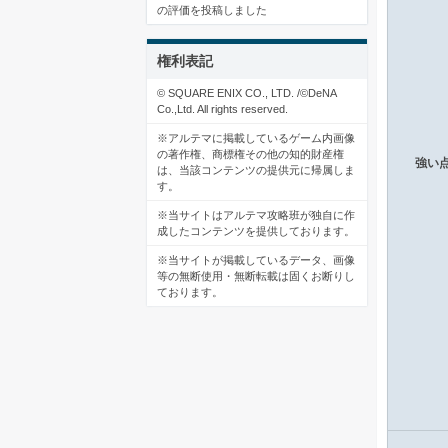
の評価を投稿しました
権利表記
© SQUARE ENIX CO., LTD. /©DeNA
Co.,Ltd. All rights reserved.
※アルテマに掲載しているゲーム内画像
の著作権、商標権その他の知的財産権
強い
は、当該コンテンツの提供元に帰属しま
す。
※当サイトはアルテマ攻略班が独自に作
成したコンテンツを提供しております。
※当サイトが掲載しているデータ、画像
等の無断使用・無断転載は固くお断りし
ております。