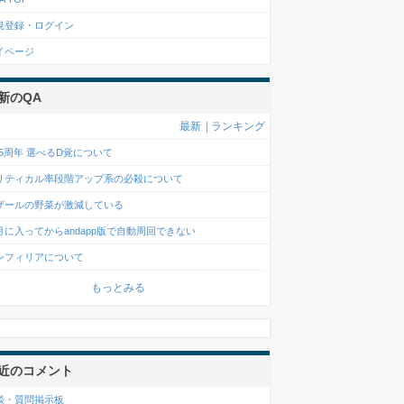
規登録・ログイン
イページ
新のQA
最新
|
ランキング
0.5周年 選べるD覚について
リティカル率段階アップ系の必殺について
ザールの野菜が激減している
月に入ってからandapp版で自動周回できない
ンフィリアについて
もっとみる
近のコメント
談・質問掲示板