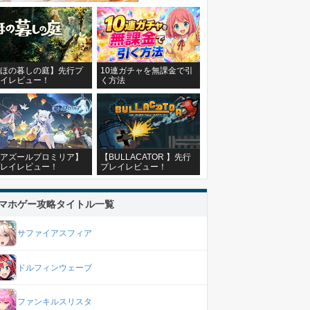
ほの暮しの庭】先行プ
10連ガチャを無課金で引
イレビュー！
く方法
アズールプロミリア】
【BULLACATOR 】先行
レイレビュー！
プレイレビュー！
マホゲー攻略タイトル一覧
サファイアスフィア
ドルフィンウェーブ
ファンキルスリスタ