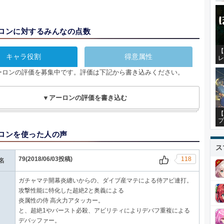
ロンに対するみんなの点数
【
キャラ役割
得意属性
レ
ーロンの評価を募集中です。評価は下記から書き込みください。
▼アーロンの評価を書き込む
【
プ
ロンを使った人の声
ス
79(2018/06/03投稿)
118
名
ガチャマテ開幕炎纏いからの、ダイブ産マテによる侍アビ連打。
攻撃性能に特化した超絶2と奥義による
炎属性の侍 高火力アタッカー。
と、超絶1やバースト必殺、アビリティによりデバフ重複による
デバッファー。