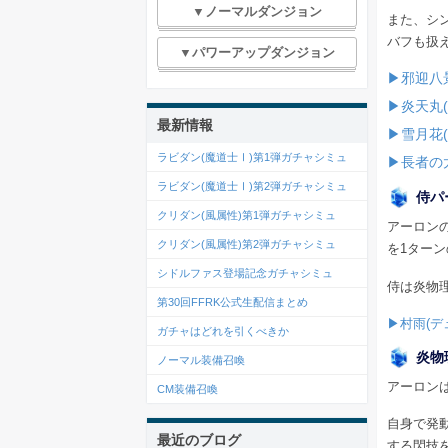
▼ノーマルダンジョン
また、シ
バフも扱
▼パワーアップダンジョン
▶邪迎八
▶炎天丸
最新情報
▶雪月花
ラビダン(魔道士Ⅰ)第1弾ガチャシミュ
▶長者の
ラビダン(魔道士Ⅰ)第2弾ガチャシミュ
侍パ
クリダン(風属性)第1弾ガチャシミュ
アーロン
クリダン(風属性)第2弾ガチャシミュ
を1ター
シドルファス登場記念ガチャシミュ
侍は炎物
第30回FFRK公式生配信まとめ
▶村雨(デ
ガチャはどれを引くべきか
炎物
ノーマル装備召喚
アーロン
CM装備召喚
自身で発
最近のブログ
する閃技