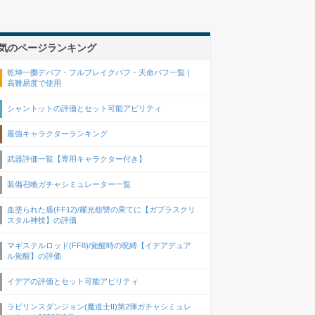
気のページランキング
乾坤一擲デバフ・フルブレイクバフ・天命バフ一覧｜
高難易度で使用
シャントットの評価とセット可能アビリティ
最強キャラクターランキング
武器評価一覧【専用キャラクター付き】
装備召喚ガチャシミュレーター一覧
血塗られた盾(FF12)/耀光怨讐の果てに【ガブラスクリ
スタル神技】の評価
マギステルロッド(FF8)/覚醒時の呪縛【イデアデュア
ル覚醒】の評価
イデアの評価とセット可能アビリティ
ラビリンスダンジョン(魔道士II)第2弾ガチャシミュレ