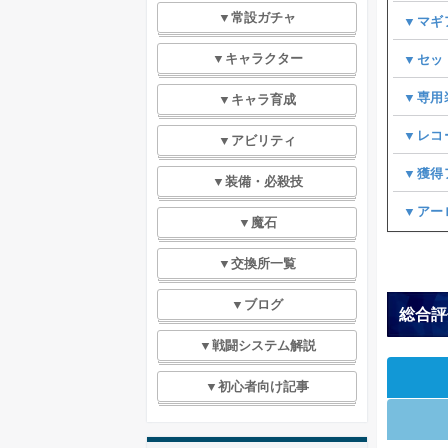
▼常設ガチャ
▼マギ
▼キャラクター
▼セッ
▼専用
▼キャラ育成
▼レコ
▼アビリティ
▼獲得
▼装備・必殺技
▼アー
▼魔石
▼交換所一覧
▼ブログ
総合評
▼戦闘システム解説
▼初心者向け記事