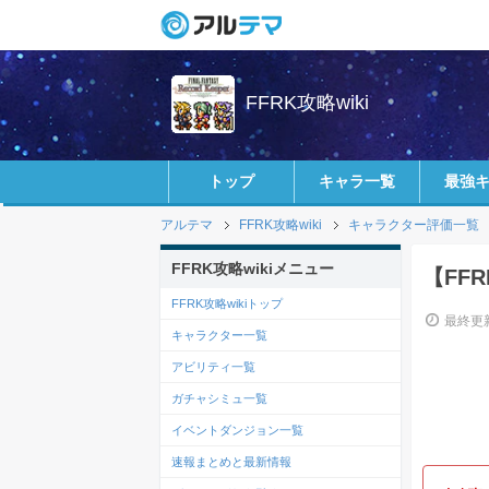
FFRK攻略wiki
トップ
キャラ一覧
最強
アルテマ
FFRK攻略wiki
キャラクター評価一覧
FFRK攻略wikiメニュー
【FF
FFRK攻略wikiトップ
最終更新
キャラクター一覧
アビリティ一覧
ガチャシミュ一覧
イベントダンジョン一覧
速報まとめと最新情報