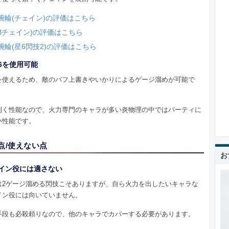
腕輪(チェイン)の評価はこちら
LBチェイン)の評価はこちら
腕輪(星6閃技2)の評価はこちら
6を使用可能
を使えるため、敵のバフ上書きやいかりによるゲージ溜めが可能で
利く性能なので、火力専門のキャラが多い炎物理の中ではパーティに
い性能です。
点/使えない点
お
イン役には適さない
は2ゲージ溜める閃技こそありますが、自ら火力を出したいキャラな
イン役には向いていません。
手段も必殺頼りなので、他のキャラでカバーする必要があります。