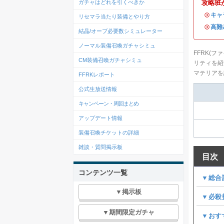
攻略班
ガチャはどれを引くべきか
・
キャ
リセマラ当たり装備とやり方
・
高難
結晶/オーブ必要数シミュレーター
ノーマル装備召喚ガチャシミュ
FFRK(
CM装備召喚ガチャシミュ
リティを紹
マテリアを
FFRKレポート
公式生放送情報
キャンペーン・周回まとめ
アップデート情報
装備召喚チケットの詳細
雑談・質問掲示板
目次
コンテンツ一覧
▼総合
▼掲示板
▼必殺
▼期間限定ガチャ
▼おす