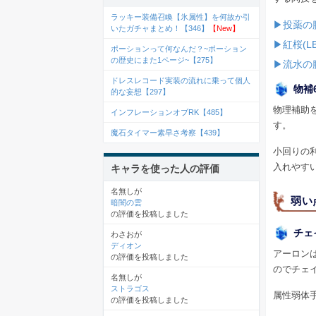
ラッキー装備召喚【氷属性】を何故か引
▶投薬の
いたガチャまとめ！【346】
【New】
▶紅桜(
ポーションって何なんだ？~ポーション
の歴史にまた1ページ~【275】
▶流水の
ドレスレコード実装の流れに乗って個人
物補
的な妄想【297】
物理補助
インフレーションオブRK【485】
す。
魔石タイマー素早さ考察【439】
小回りの
入れやす
キャラを使った人の評価
名無しが
弱い
暗闇の雲
の評価を投稿しました
チェ
わさおが
ディオン
アーロン
の評価を投稿しました
のでチェ
名無しが
ストラゴス
属性弱体
の評価を投稿しました