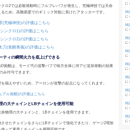
に
ンクロ2では必殺発動時にフルブレバフが発生し、究極神技では天命
えるため、高難易度でのギミック対処に長けたアタッカーです。
雑
に
景(究極神技)の評価はこちら
雑
に
(シンクロ1)の評価はこちら
雑
(シンクロ2)の評価はこちら
に
太刀(覚醒奥義)の評価はこちら
雑
に
ーティの瞬間火力を底上げできる
雑
のD覚醒は、モード弐の追撃バフで味方全体に侍アビ追加発動の効果
に
ンのみ付与できます。
雑
に
理を揃えやすいため、アーロンが攻撃の起点になってくれます。
雑
ュアル覚醒)の評価はこちら
に
理の大チェインとLBチェインを使用可能
雑
に
は炎物理の大チェインと、LBチェインを使用できます。
雑
に
動させたチェインをさらにLBチェインで強化できたり、ゲージ2増加
を使って素早くチェインを展開可能です。