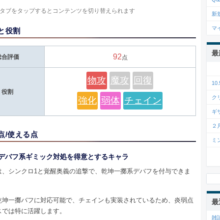
タブをタップするとコンテンツを切り替えられます
新
マ
と役割
最
92
総合評価
点
物攻
魔攻
回復
1
役割
ク
強化
弱体
チェイン
ギ
２
点/使える点
ミ
デバフ系ギミック対処を得意とするキャラ
は、シンクロ1と覚醒奥義の追撃で、乾坤一擲系デバフを付与できま
乾坤一擲バフに対応可能で、チェインも実装されているため、炎弱点
最
スでは特に活躍します。
雑